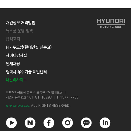
개인정보 처리방침
뉴스룸 운영 정책
법적고지
Hㆍ두드림(현대건설 신문고)
사이버감사실
인재채용
협력사 우수기술 제안센터
패밀리사이트
03058 서울시 종로구 율곡로 75 현대빌딩 ㅣ
사업자등록번호 101-81-16293 ㅣ T. 1577-7755
ALL RIGHTS RESERVED.
© HYUNDAI E&C.