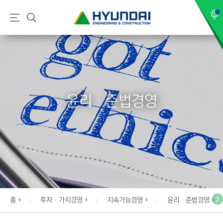
현
메
검
대
뉴
색
건
설
(
H
윤리 · 준법경영
Y
U
N
D
A
I
:
E
홈
투자 · 가치경영
지속가능경영
윤리 · 준법경영
N
G