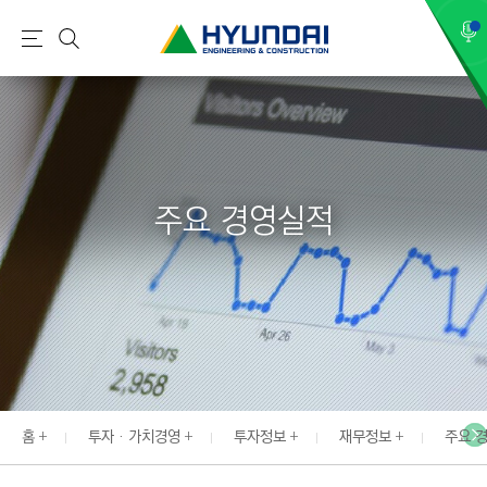
현
메
검
대
뉴
색
건
설
(
H
주요 경영실적
Y
U
N
D
A
I
:
E
홈
투자 · 가치경영
투자정보
재무정보
주요 
N
G