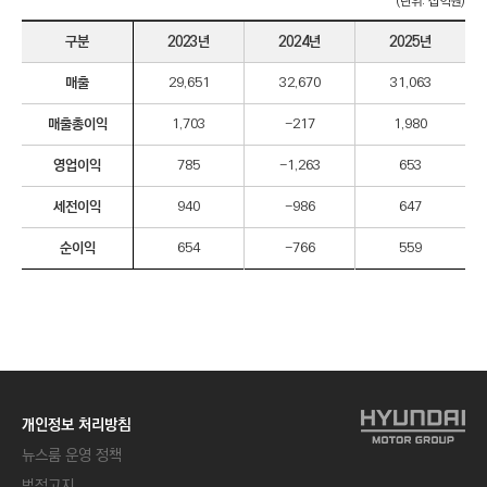
(단위: 십억원)
구분
2023년
2024년
2025년
매출
29,651
32,670
31,063
2
매출총이익
1,703
-217
1,980
0
2
영업이익
785
-1,263
653
2
년
세전이익
940
-986
647
부
터
순이익
654
-766
559
2
0
2
4
년
까
지
국
내
개인정보 처리방침
매
출
뉴스룸 운영 정책
에
대
법적고지