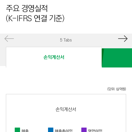
I
주요 경영실적
N
(K-IFRS 연결 기준)
E
E
R
5 Tabs
I
N
손익계산서
G
&
C
O
(단위: 십억원)
N
S
T
손익계산서
R
U
매출
매출총이익
영업이익