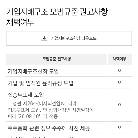
I
기업지배구조 모범규준 권고사항
N
채택여부
E
E
R
기업지배구조헌장 다운로드
I
N
모범규준 권고사항
채택여부
G
기업지배구조헌장 도입
O
&
C
기업 및 임직원 윤리규정 도입
O
O
집중투표제 도입
N
정관 제26조(이사의선임)에 따라
S
O
집중투표제 도입. 단 상법개정안 시행일정에
T
따라 '26.09.10부터 적용
R
주주총회 관련 정보 주주에 사전 제공
O
U