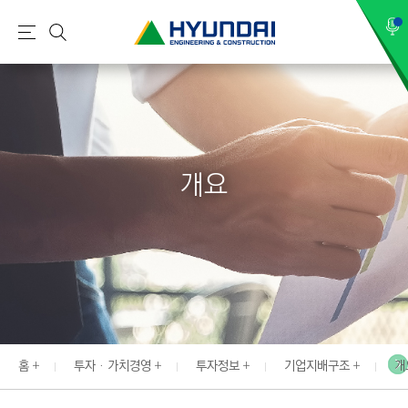
현
메
검
대
뉴
색
건
설
(
H
개요
Y
U
N
D
A
I
:
E
홈
투자 · 가치경영
투자정보
기업지배구조
개
N
G