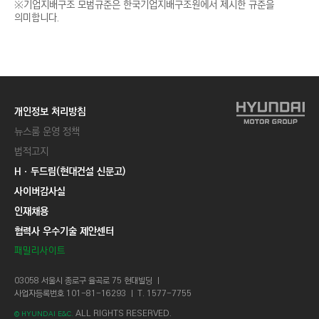
기업지배구조 모범규준은 한국기업지배구조원에서 제시한 규준을
의미합니다.
개인정보 처리방침
뉴스룸 운영 정책
법적고지
Hㆍ두드림(현대건설 신문고)
사이버감사실
인재채용
협력사 우수기술 제안센터
패밀리사이트
03058 서울시 종로구 율곡로 75 현대빌딩 ㅣ
사업자등록번호 101-81-16293 ㅣ T. 1577-7755
ALL RIGHTS RESERVED.
© HYUNDAI E&C.