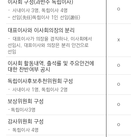
C
이사회 구성(과반수 독립이사)
T
O
사내이사 3명, 독립이사 4명
I
- 선임(先任)독립이사 1인 선임(選任)
O
대표이사와 이사회의장의 분리
N
대표이사가 의장을 겸직하나, 이사회에서
X
)
선임시, 대표이사와 의장은 분리 안건으로
선임
이사회 활동내역, 출석률 및 주요안건에
O
대한 찬반여부 공시
독립이사후보추천위원회 구성
O
사내이사 1명, 독립이사 2명
보상위원회 구성
O
독립이사3명
감사위원회 구성
O
독립이사 4명