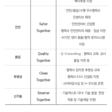
ㆍ복리후생 지원
o
g
e
ㆍ안전/품질/수행 우수협력사
t
인센티브 확대
h
e
Safer
ㆍ안전관리비 선집행
안전
r
Together
ㆍ협력사 안전관리자 채용ㆍ임금 지원
프
로
ㆍAI기반 장비 충돌/협착 방지시스템
그
지원
램
Quality
ㆍQ-Consulting : 협력사 교육, 상시
품질
Together
품질 지원 등
ㆍ협력사 임직원 투명성 교육
Clean
투명성
ㆍ협력사 ESG 컨설팅 지원
Together
ㆍ사이버감사실 및 H-두드림 운영
Smarter
ㆍ기술엑스포 (우수 기술 발굴, 현장
신기술
Together
적용 및 기술개발 지원)