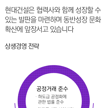
I
현대건설은 협력사와 함께 성장할 수
N
E
있는 발판을 마련하며 동반성장 문화
E
확산에 앞장서고 있습니다
R
I
N
상생경영 전략
G
&
C
O
N
S
T
R
U