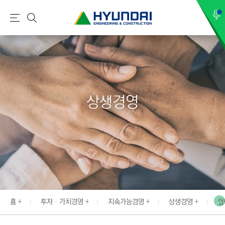
현
메
검
대
뉴
색
건
설
(
H
상생경영
Y
U
N
D
A
I
:
E
홈
투자 · 가치경영
지속가능경영
상생경영
협
N
G