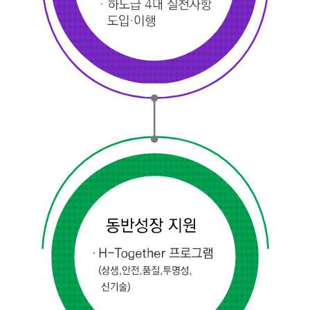
C
T
I
O
N
)