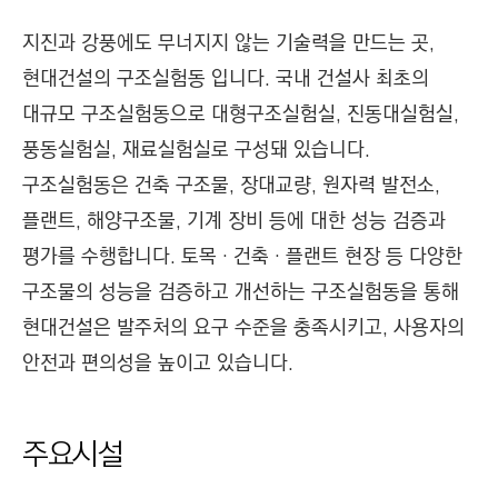
I
지진과 강풍에도 무너지지 않는 기술력을 만드는 곳,
N
현대건설의 구조실험동 입니다. 국내 건설사 최초의
E
E
대규모 구조실험동으로 대형구조실험실, 진동대실험실,
R
풍동실험실, 재료실험실로 구성돼 있습니다.
I
구조실험동은 건축 구조물, 장대교량, 원자력 발전소,
N
플랜트, 해양구조물, 기계 장비 등에 대한 성능 검증과
G
평가를 수행합니다. 토목 · 건축 · 플랜트 현장 등 다양한
&
C
구조물의 성능을 검증하고 개선하는 구조실험동을 통해
O
현대건설은 발주처의 요구 수준을 충족시키고, 사용자의
N
안전과 편의성을 높이고 있습니다.
S
T
R
주요시설
U