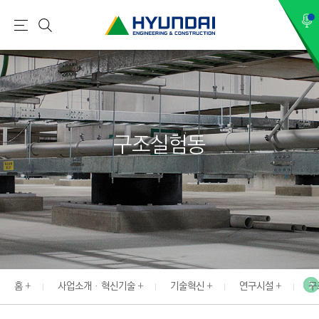
현
메
검
대
뉴
색
건
설
(
H
구조실험동
Y
U
N
D
A
I
:
E
홈
사업소개 · 혁신기술
기술혁신
연구시설
구
N
G