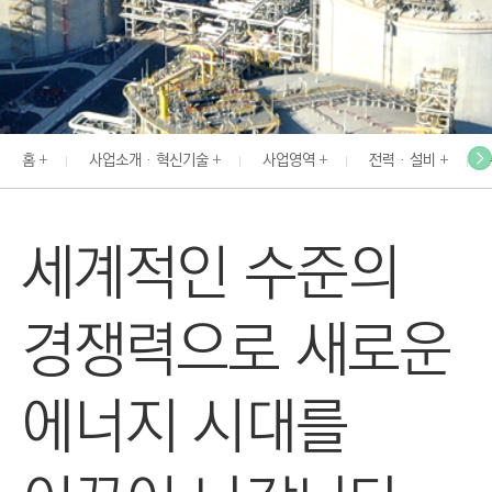
I
N
E
E
R
홈
사업소개 · 혁신기술
사업영역
전력 · 설비
I
N
G
세계적인 수준의
&
C
O
경쟁력으로 새로운
N
S
에너지 시대를
T
R
U