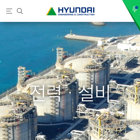
현
메
검
대
뉴
색
건
설
(
H
Y
U
N
전력 · 설비
D
A
I
:
E
N
G