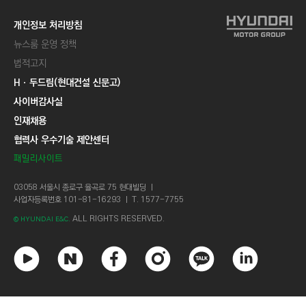
개인정보 처리방침
뉴스룸 운영 정책
법적고지
Hㆍ두드림(현대건설 신문고)
사이버감사실
인재채용
협력사 우수기술 제안센터
패밀리사이트
03058 서울시 종로구 율곡로 75 현대빌딩 ㅣ
사업자등록번호 101-81-16293 ㅣ T. 1577-7755
ALL RIGHTS RESERVED.
© HYUNDAI E&C.
유
네
페
인
카
링
튜
이
이
스
카
크