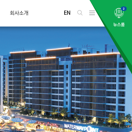
2
EN
회사소개
검
전
색
체
뉴스룸
메
뉴