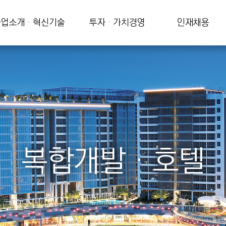
업소개 · 혁신기술
투자 · 가치경영
인재채용
복합개발 · 호텔