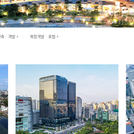
축 · 개발
복합개발 · 호텔