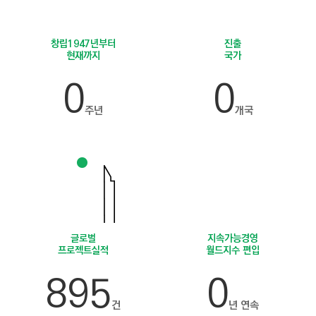
C
T
I
창립
1947년부터
진출
현재까지
국가
O
N
0
0
)
주년
개국
글로벌
지속가능경영
프로젝트
실적
월드지수
편입
895
0
건
년 연속