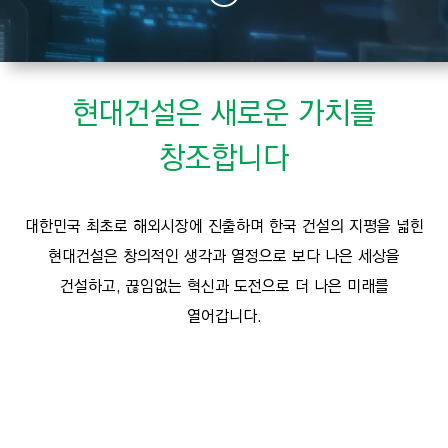
I
N
E
E
현대건설은 새로운 가치를
R
창조합니다
I
N
G
대한민국 최초로 해외시장에 진출하며 한국 건설의 지평을 넓힌
&
현대건설은 창의적인 생각과 열정으로
보다 나은 세상을
C
건설하고,
끊임없는 혁신과 도전으로
더 나은 미래를
O
N
열어갑니다.
S
T
R
U