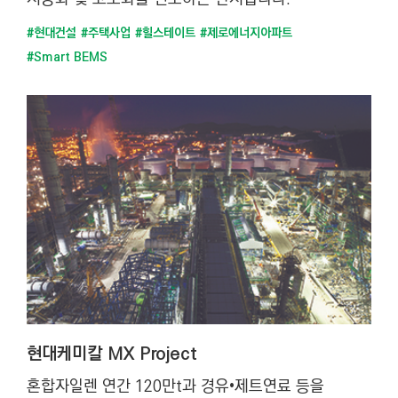
#현대건설
#주택사업
#힐스테이트
#제로에너지아파트
#Smart BEMS
현대케미칼 MX Project
혼합자일렌 연간 120만t과 경유•제트연료 등을