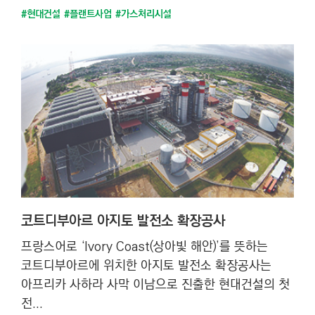
#현대건설
#플랜트사업
#가스처리시설
코트디부아르 아지토 발전소 확장공사
프랑스어로 ‘Ivory Coast(상아빛 해안)’를 뜻하는
코트디부아르에 위치한 아지토 발전소 확장공사는
아프리카 사하라 사막 이남으로 진출한 현대건설의 첫
전...