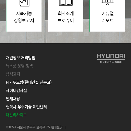
지속가능
회사소개
애뉴얼
경영보고서
브로슈어
리포트
개인정보 처리방침
뉴스룸 운영 정책
법적고지
Hㆍ두드림(현대건설 신문고)
사이버감사실
인재채용
협력사 우수기술 제안센터
패밀리사이트
03058 서울시 종로구 율곡로 75 현대빌딩 ㅣ