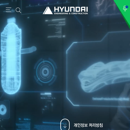
현
메
메
검
검
대
뉴
뉴
색
색
건
설
(
H
Y
U
N
D
A
I
:
E
N
개인정보 처리방침
G