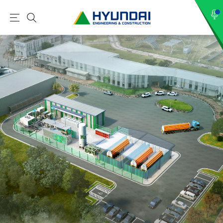
현
메
검
대
뉴
색
건
설
(
H
Y
U
N
D
A
I
:
E
N
G