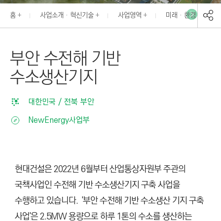
I
홈
사업소개 · 혁신기술
사업영역
미래 · 환경
N
E
E
부안 수전해 기반
R
수소생산기지
I
N
G
대한민국 / 전북 부안
&
NewEnergy사업부
C
O
N
S
현대건설은 2022년 6월부터 산업통상자원부 주관의
T
국책사업인 수전해 기반 수소생산기지 구축 사업을
R
수행하고 있습니다. '부안 수전해 기반 수소생산 기지 구축
U
사업'은
2.5MW 용량으로 하루 1톤의 수소를 생산하는