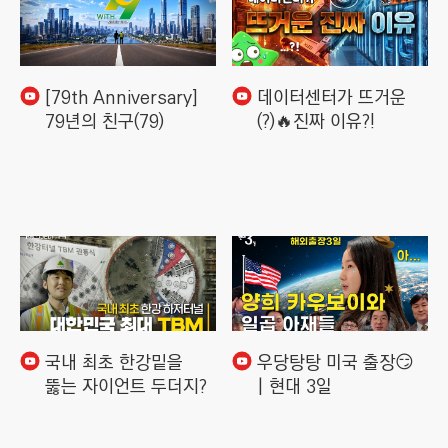
[79th Anniversary]
데이터센터가 뜨거운
79년의 친구(79)
(?)🔥진짜 이유?!
국내 최초 한강밑을
우당탕탕 미국 출장😏
뚫는 자이언트 두더지?
| 현대 3일