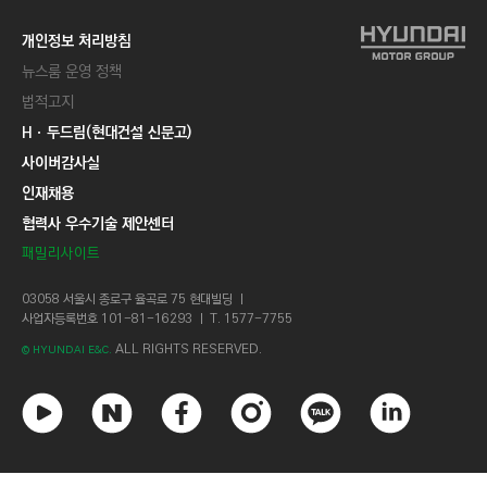
개인정보 처리방침
뉴스룸 운영 정책
법적고지
Hㆍ두드림(현대건설 신문고)
사이버감사실
인재채용
협력사 우수기술 제안센터
패밀리사이트
03058 서울시 종로구 율곡로 75 현대빌딩 ㅣ
사업자등록번호 101-81-16293 ㅣ T. 1577-7755
ALL RIGHTS RESERVED.
© HYUNDAI E&C.
유
네
페
인
카
링
튜
이
이
스
카
크