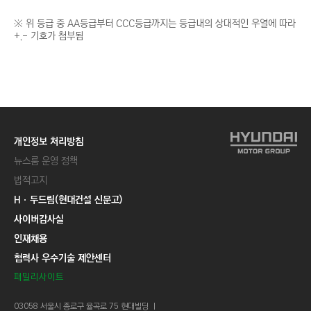
위 등급 중 AA등급부터 CCC등급까지는 등급내의 상대적인 우열에 따라
+,- 기호가 첨부됨
개인정보 처리방침
뉴스룸 운영 정책
법적고지
Hㆍ두드림(현대건설 신문고)
사이버감사실
인재채용
협력사 우수기술 제안센터
패밀리사이트
03058 서울시 종로구 율곡로 75 현대빌딩 ㅣ