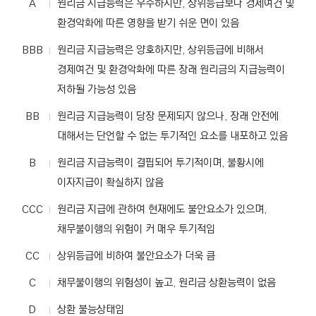
C
A
원리금 지급능력은 우수하지만, 상위등급보다 경제여건 및
채
신
T
환경악화에 따른 영향을 받기 쉬운 면이 있음
용
I
등
BBB
원리금 지급능력은 양호하지만, 상위등급에 비해서
급
O
에
경제여건 및 환경악화에 따른 장래 원리금의 지급능력이
N
대
저하될 가능성 있음
한
)
테
BB
원리금 지급능력이 당장 문제되지 않으나, 장래 안전에
이
블
대해서는 단언할 수 없는 투기적인 요소를 내포하고 있음
입
니
B
원리금 지급능력이 결핍되어 투기적이며, 불황시에
다
이자지급이 확실하지 않음
.
CCC
원리금 지급에 관하여 현재에도 불안요소가 있으며,
채무불이행의 위험이 커 매우 투기적임
CC
상위등급에 비하여 불안요소가 더욱 큼
C
채무불이행의 위험성이 높고, 원리금 상환능력이 없음
D
상환 불능상태임