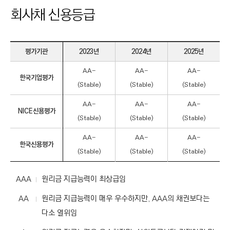
I
회사채 신용등급
N
E
E
평가기관
2023년
2024년
2025년
R
AA-
AA-
AA-
I
한국기업평가
(Stable)
(Stable)
(Stable)
2
N
0
2
AA-
AA-
AA-
G
NICE신용평가
1
(Stable)
(Stable)
(Stable)
&
년
부
C
AA-
AA-
AA-
터
한국신용평가
O
2
(Stable)
(Stable)
(Stable)
0
N
2
S
3
AAA
원리금 지급능력이 최상급임
년
T
까
AA
원리금 지급능력이 매우 우수하지만, AAA의 채권보다는
R
지
다소 열위임
회
U
사