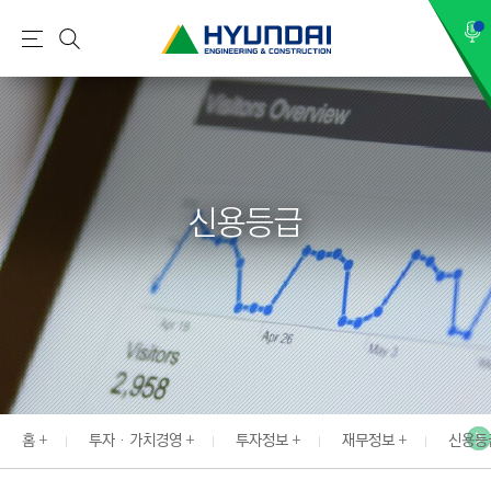
현
메
검
대
뉴
색
건
설
(
H
신용등급
Y
U
N
D
A
I
:
E
홈
투자 · 가치경영
투자정보
재무정보
신용등
N
G