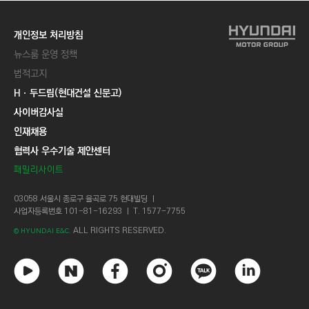
개인정보 처리방침
뉴스룸 운영 정책
법적고지
Hㆍ두드림(현대건설 신문고)
사이버감사실
인재채용
협력사 우수기술 제안센터
패밀리사이트
03058 서울시 종로구 율곡로 75 현대빌딩 ㅣ
사업자등록번호 101-81-16293 ㅣ T. 1577-7755
ALL RIGHTS RESERVED.
© HYUNDAI E&C.
유
네
페
인
카
링