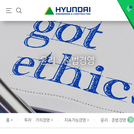
현
메
검
대
뉴
색
건
설
(
H
윤리 · 준법경영
Y
U
N
D
A
I
:
E
홈
투자 · 가치경영
지속가능경영
윤리 · 준법경영
N
G