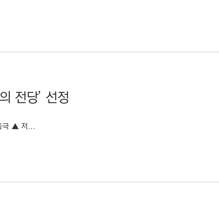
의 전당’ 선정
극 ▲ 저...