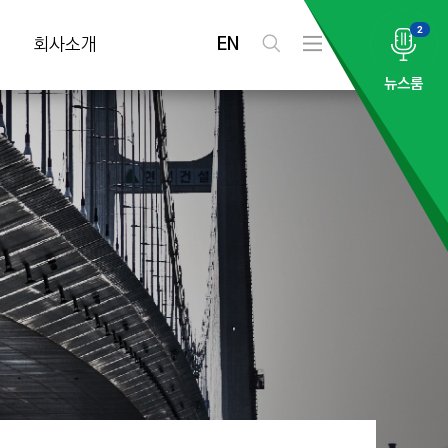
2
EN
회사소개
검
전
색
체
뉴스룸
메
뉴