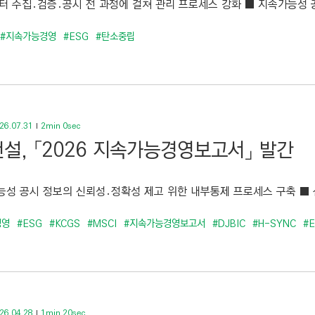
이터 수집․검증․공시 전 과정에 걸쳐 관리 프로세스 강화 ■ 지속가능성 공
#지속가능경영
#ESG
#탄소중립
26.07.31
2min 0sec
설, 「2026 지속가능경영보고서」 발간
능성 공시 정보의 신뢰성․정확성 제고 위한 내부통제 프로세스 구축 ■ 
경영
#ESG
#KCGS
#MSCI
#지속가능경영보고서
#DJBIC
#H-SYNC
#
26.04.28
1min 20sec