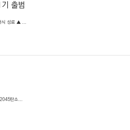
1기 출범
 성료 ▲ ...
045탄소...