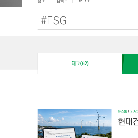
G
홈
검색
태그
I
N
E
E
R
I
N
태그(62)
G
&
C
O
N
S
뉴스룸
2026
T
현대건
R
U