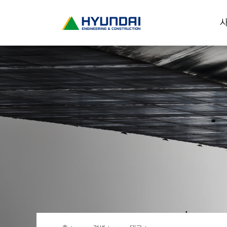
현
사
대
건
설
(
H
Y
U
N
D
A
I
:
E
N