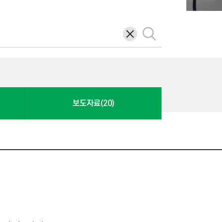
삭
검
제
색
보도자료(20)