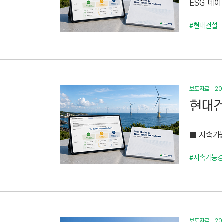
ESG 데
C
T
#현대건설
I
O
N
)
보도자료
20
현대건
■ 지속가
#지속가능
보도자료
20