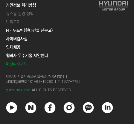
개인정보 처리방침
뉴스룸 운영 정책
법적고지
Hㆍ두드림(현대건설 신문고)
사이버감사실
인재채용
협력사 우수기술 제안센터
패밀리사이트
03058 서울시 종로구 율곡로 75 현대빌딩 ㅣ
사업자등록번호 101-81-16293 ㅣ T. 1577-7755
ALL RIGHTS RESERVED.
© HYUNDAI E&C.
유
네
페
인
카
링
튜
이
이
스
카
크
브
버
스
타
오
드