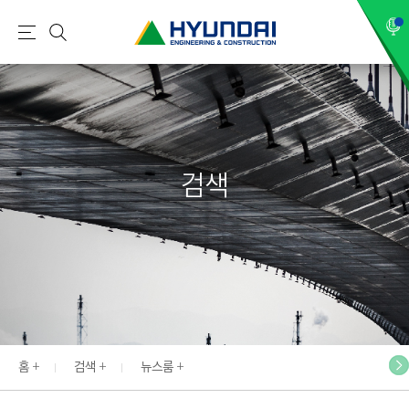
현
메
검
대
뉴
색
건
설
(
H
검색
Y
U
N
D
A
I
:
E
홈
검색
뉴스룸
N
G