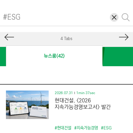
I
N
삭
검
E
제
색
E
R
4 Tabs
I
N
뉴스룸(42)
G
&
C
O
N
2026.07.31
1min 37sec
현대건설, <2026
S
지속가능경영보고서> 발간
T
R
U
#현대건설
#지속가능경영
#ESG