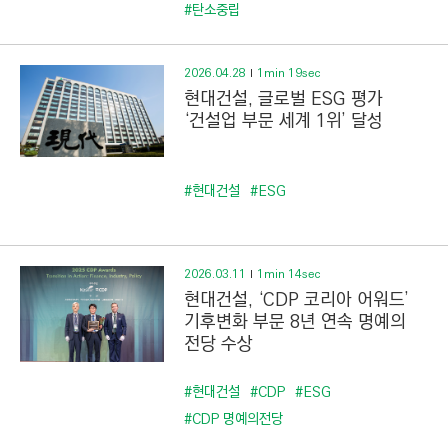
C
#탄소중립
T
I
2026.04.28
1min 19sec
O
현대건설, 글로벌 ESG 평가
N
‘건설업 부문 세계 1위’ 달성
)
#현대건설
#ESG
2026.03.11
1min 14sec
현대건설, ‘CDP 코리아 어워드’
기후변화 부문 8년 연속 명예의
전당 수상
#현대건설
#CDP
#ESG
#CDP 명예의전당