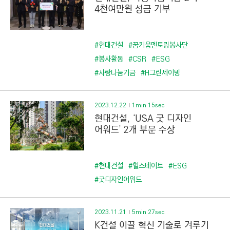
4천여만원 성금 기부
#현대건설
#꿈키움멘토링봉사단
#봉사활동
#CSR
#ESG
#사랑나눔기금
#H그린세이빙
2023.12.22
1min 15sec
현대건설, ‘USA 굿 디자인
어워드’ 2개 부문 수상
#현대건설
#힐스테이트
#ESG
#굿디자인어워드
2023.11.21
5min 27sec
K건설 이끌 혁신 기술로 겨루기