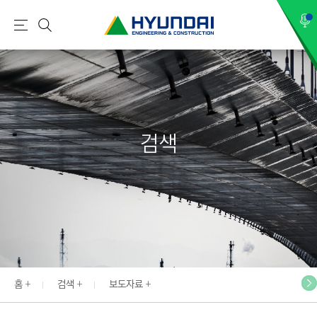
현
메
검
대
뉴
색
건
설
(
H
검색
Y
U
N
D
A
I
:
E
홈
검색
보도자료
N
G