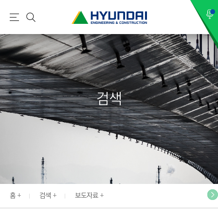
현
메
검
대
뉴
색
건
설
(
H
검색
Y
U
N
D
A
I
:
E
홈
검색
보도자료
N
G