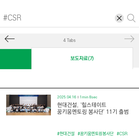
I
N
삭
검
E
제
색
E
R
4 Tabs
I
N
보도자료(7)
G
&
C
O
N
2025.04.16
1min 8sec
현대건설, ‘힐스테이트
S
꿈키움멘토링 봉사단’ 11기 출범
T
R
U
#현대건설
#꿈키움멘토링봉사단
#CSR