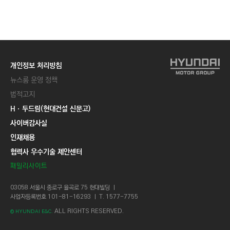
개인정보 처리방침
뉴스룸 운영 정책
법적고지
Hㆍ두드림(현대건설 신문고)
사이버감사실
인재채용
협력사 우수기술 제안센터
패밀리사이트
03058 서울시 종로구 율곡로 75 현대빌딩 ㅣ
사업자등록번호 101-81-16293 ㅣ T. 1577-7755
ALL RIGHTS RESERVED.
© HYUNDAI E&C.