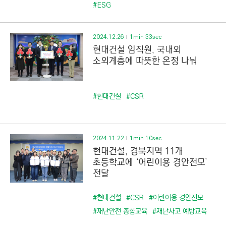
C
#ESG
T
I
2024.12.26
1min 33sec
O
현대건설 임직원, 국내외
N
소외계층에 따뜻한 온정 나눠
)
#현대건설
#CSR
2024.11.22
1min 10sec
현대건설, 경북지역 11개
초등학교에 ‘어린이용 경안전모’
전달
#현대건설
#CSR
#어린이용 경안전모
#재난안전 종합교육
#재난사고 예방교육