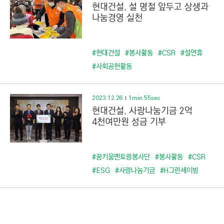
현대건설, 설 명절 앞두고 상생과
나눔경영 실천
#현대건설
#봉사활동
#CSR
#설연휴
#사회공헌활동
2023.12.26
1min 55sec
현대건설, 사랑나눔기금 2억
4천여만원 성금 기부
#꿈키움멘토링봉사단
#봉사활동
#CSR
#ESG
#사랑나눔기금
#H그린세이빙