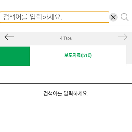
I
N
삭
검
E
제
색
E
R
4 Tabs
I
N
보도자료(510)
G
&
C
O
N
검색어를 입력하세요.
S
T
R
U