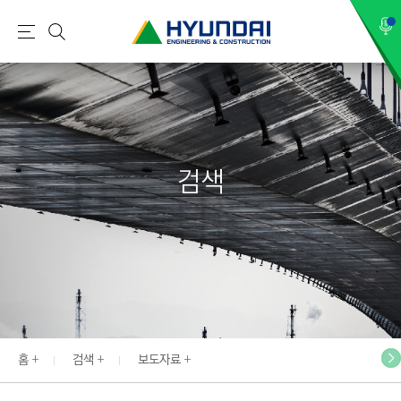
현
메
검
대
뉴
색
건
설
(
H
검색
Y
U
N
D
A
I
:
E
홈
검색
보도자료
N
G