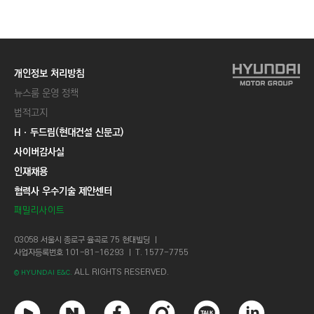
C
T
I
O
개인정보 처리방침
N
뉴스룸 운영 정책
)
법적고지
Hㆍ두드림(현대건설 신문고)
사이버감사실
인재채용
협력사 우수기술 제안센터
패밀리사이트
03058 서울시 종로구 율곡로 75 현대빌딩 ㅣ
사업자등록번호 101-81-16293 ㅣ T. 1577-7755
ALL RIGHTS RESERVED.
© HYUNDAI E&C.