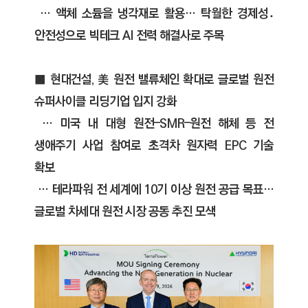
C
… 액체 소듐을 냉각재로 활용… 탁월한 경제성․
T
안전성으로 빅테크 AI 전력 해결사로 주목
I
O
N
■ 현대건설, 美 원전 밸류체인 확대로 글로벌 원전
)
슈퍼사이클 리딩기업 입지 강화
… 미국 내 대형 원전–SMR–원전 해체 등 전
생애주기 사업 참여로 초격차 원자력 EPC 기술
확보
… 테라파워 전 세계에 10기 이상 원전 공급 목표…
글로벌 차세대 원전 시장 공동 추진 모색