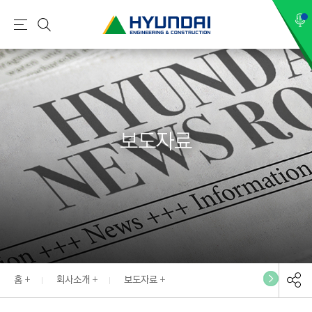
현
메
검
대
뉴
색
건
설
(
H
보도자료
Y
U
N
D
A
I
:
E
홈
회사소개
보도자료
N
G