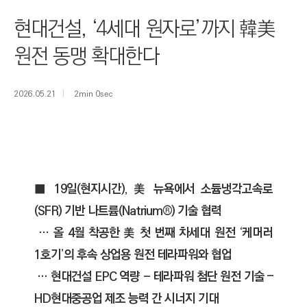
I
현대건설, ‘4세대 원자로’까지 韓美
N
E
원전 동맹 확대한다
E
R
2026.05.21
2min 0sec
I
N
G
&
C
■ 19일(현지시간), 美 뉴욕에서 소듐냉각고속로
O
(SFR) 기반 나트륨(Natrium®) 기술 협력
N
… 올 4월 착공한 美 첫 번째 차세대 원전 ‘케머러
S
T
1호기’의 후속 상업용 원전 테라파워와 협업
R
… 현대건설 EPC 역량 - 테라파워 첨단 원전 기술 –
U
HD현대중공업 제조 능력 간 시너지 기대