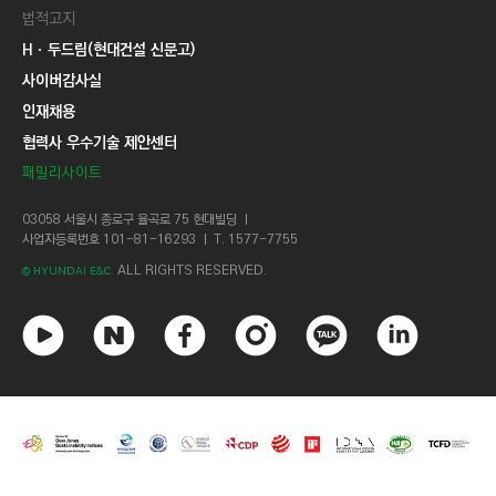
법적고지
Hㆍ두드림(현대건설 신문고)
사이버감사실
인재채용
협력사 우수기술 제안센터
패밀리사이트
03058 서울시 종로구 율곡로 75 현대빌딩 ㅣ
사업자등록번호 101-81-16293 ㅣ T. 1577-7755
ALL RIGHTS RESERVED.
© HYUNDAI E&C.
유
네
페
인
카
링
튜
이
이
스
카
크
브
버
스
타
오
드
북
그
톡
인
램