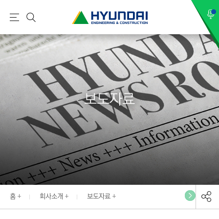
현
메
검
대
뉴
색
건
설
(
H
보도자료
Y
U
N
D
A
I
:
E
홈
회사소개
보도자료
N
G