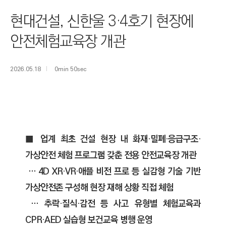
I
현대건설, 신한울 3·4호기 현장에
N
E
안전체험교육장 개관
E
R
2026.05.18
0min 50sec
I
N
G
&
C
■ 업계 최초 건설 현장 내 화재·밀폐·응급구조·
O
가상안전 체험 프로그램 갖춘 전용 안전교육장 개관
N
… 4D XR·VR·애플 비전 프로 등 실감형 기술 기반
S
T
가상안전존 구성해 현장 재해 상황 직접 체험
R
… 추락·질식·감전 등 사고 유형별 체험교육과
U
CPR·AED 실습형 보건교육 병행 운영