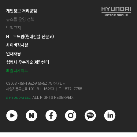
개인정보 처리방침
뉴스룸 운영 정책
법적고지
Hㆍ두드림(현대건설 신문고)
사이버감사실
인재채용
협력사 우수기술 제안센터
패밀리사이트
03058 서울시 종로구 율곡로 75 현대빌딩 ㅣ
사업자등록번호 101-81-16293 ㅣ T. 1577-7755
ALL RIGHTS RESERVED.
© HYUNDAI E&C.
유
네
페
인
카
링
튜
이
이
스
카
크