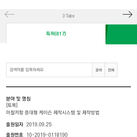
I
N
3 Tabs
E
E
특허(617)
R
I
N
G
검색
전체
&
C
O
N
S
[토목]
T
마찰저항 증대형 케이슨 제작시스템 및 제작방법
R
2019.09.25
U
10-2019-0118190