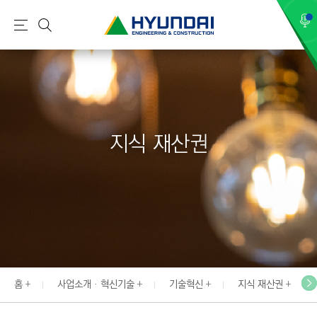
현
메
검
대
뉴
색
건
설
(
H
지식 재산권
Y
U
N
D
A
I
:
E
홈
사업소개 · 혁신기술
기술혁신
지식 재산권
N
G