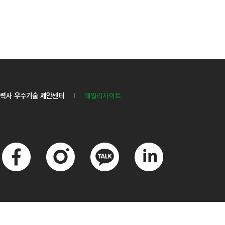
력사 우수기술 제안센터
패밀리사이트
페
인
카
링
이
스
카
크
스
타
오
드
북
그
톡
인