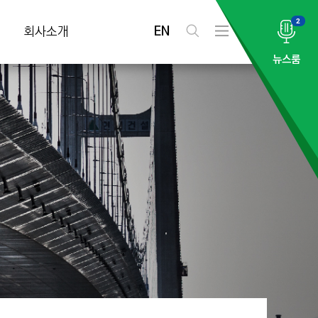
2
EN
회사소개
검
전
색
체
뉴스룸
메
뉴