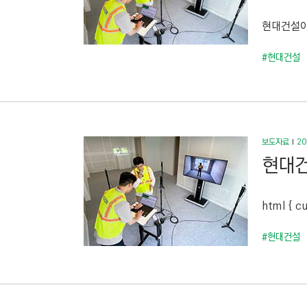
C
T
현대건설이
I
#현대건설
O
N
)
보도자료
20
현대건
html { cu
#현대건설