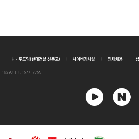
Hㆍ두드림(현대건설 신문고)
사이버감사실
인재채용
협
6293 ㅣ T. 1577-7755
유
네
튜
이
브
버