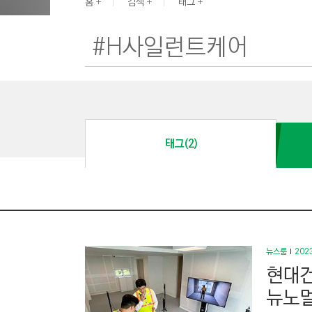
G
홈
검색
태그
I
N
E
E
R
I
N
태그(2)
G
&
C
O
N
S
뉴스룸
2023
T
현대건
R
뉴노멀
U