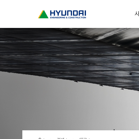
현
사
대
건
설
(
H
Y
U
N
D
A
I
:
E
N