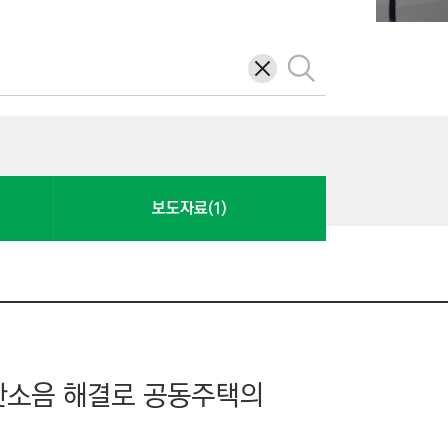
삭
검
제
색
보도자료(1)
층간소음 해결로 공동주택의