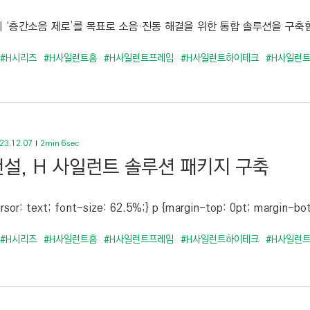
 ‘층간소음 제로’를 목표로 소음·진동 해결을 위한 통합 솔루션을 구축함
#H시리즈
#H사일런트홈
#H사일런트프레임
#H사일런트하이테크
#H사일런
23.12.07
2min 6sec
설, H 사일런트 솔루션 패키지 구축
rsor: text; font-size: 62.5%;} p {margin-top: 0pt; margin-bot
#H시리즈
#H사일런트홈
#H사일런트프레임
#H사일런트하이테크
#H사일런