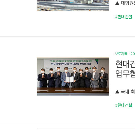
▲ 대형원
#현대건설
보도자료
20
현대건
업무협
▲ 국내 
#현대건설