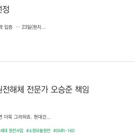
선정
 입증 … 23일(현지...
원전해체 전문가 오승준 책임
 더욱 그러하죠. 현대건...
차세대 원전사업
#소형모듈원전
#SMR-160