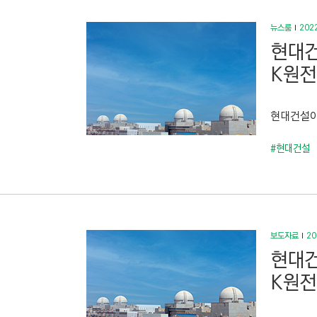
뉴스룸
2022
현대건
K원전
현대건설이
#현대건설
보도자료
20
현대건
K원전