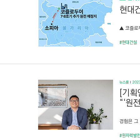
현대건
▲ 코즐로두
#현대건설
뉴스룸
2023
[기획
“‘원
경험은 그
#원자력발