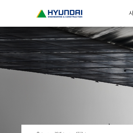
현
사
대
건
설
(
H
Y
U
N
D
A
I
:
E
N