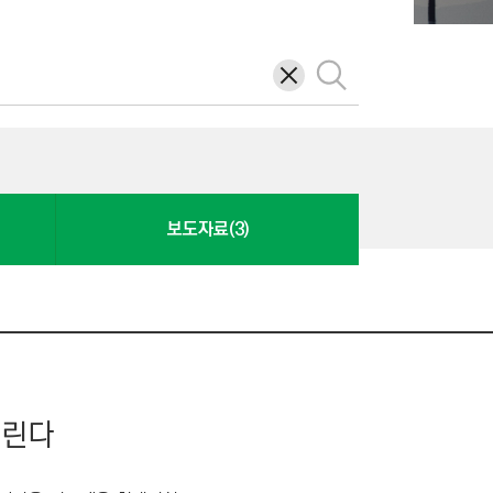
삭
검
제
색
보도자료(3)
열린다