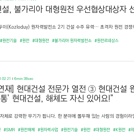
설, 불가리아 대형원전 우선협상대상자 
이(Kozloduy) 원자력발전소 2기 건설 수주 유력… 초격차 원전 경쟁력
#원전기술
#원전
#대형원전
#불가리아 원자력발전소
#원전르네상스
.02.21
6min 38sec
연재] 현대건설 전문가 열전 ③ 현대건설 
전통’ 현대건설, 해체도 자신 있어요!”
 자체로 강력한 무기가 됩니다. 한 분야에 몰두해 있는 사람의 경험이라면
전
#SMR
#원전해체
#원자력사업
#원전기술
#원전
#대형원전
#K원전
#