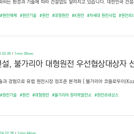
화하는 환경과 기술에 따라 건설업도 달라지고 있습니다. 대한민국 건설
#원전해체
#원전기술
#원전
#대형원전
#K원전
#차세대 원전사업
#원전르
.02.26
1min 28sec
설, 불가리아 대형원전 우선협상대상자 
과 경험으로 유럽 원전시장 정조준 본격화 [ 불가리아 코즐로두이(Kozlod
#원전기술
#원전
#대형원전
#불가리아 원자력발전소
#원전르네상스
24.02.26
1min 44sec