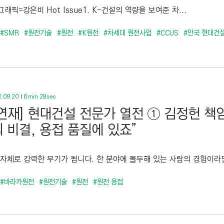
래픽=강은비 Hot Issue1. K-건설의 역량을 보여준 차...
#SMR
#원전기술
#원전
#K원전
#차세대 원전사업
#CCUS
#안국 현대건
.09.20
6min 28sec
연재] 현대건설 전문가 열전 ① 김정헌 책
 비결, 용접 품질에 있죠”
 자체로 강력한 무기가 됩니다. 한 분야에 몰두해 있는 사람의 경험이라면
#바라카원전
#원전기술
#원전
#원전 용접