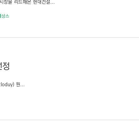
시장을 리드해온 현대건설...
네상스
선정
uy) 원...