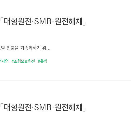
 「대형원전·SMR·원전해체」
벌 진출을 가속화하기 위...
전사업
#소형모듈원전
#홀텍
 「대형원전·SMR·원전해체」