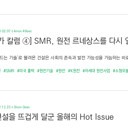
.02.07
4min 49sec
가 칼럼 ④] SMR, 원전 르네상스를 다시 
만드는 기술’로 불려온 건설은 사회의 존속과 발전 가능성을 가늠하는 바로
전
#SMR
#미국 홀텍
#원전기술
#원전
#K원전
#차세대 원전사업
#소형모
.12.23
0min 0sec
설을 뜨겁게 달군 올해의 Hot Issue