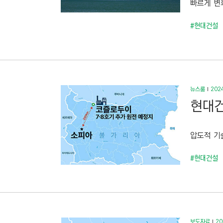
빠르게 변
C
T
#현대건설
I
O
N
)
뉴스룸
2024
현대건
압도적 기술
#현대건설
보도자료
20