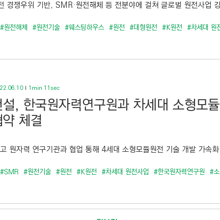
전 경쟁우위 기반, SMR·원전해체 등 전분야에 걸쳐 글로벌 원전사업 강
#원전해체
#원전기술
#웨스팅하우스
#원전
#대형원전
#K원전
#차세대 원
22.06.10
1min 11sec
설, 한국원자력연구원과 차세대 소형모듈
약 체결
최고 원자력 연구기관과 협업 통해 4세대 소형모듈원전 기술 개발 가속화
#SMR
#원전기술
#원전
#K원전
#차세대 원전사업
#한국원자력연구원
#