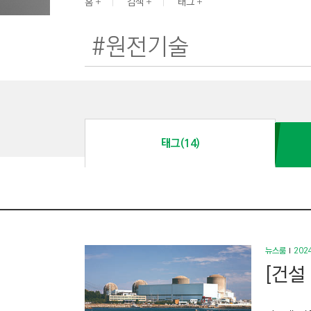
G
홈
검색
태그
I
N
E
E
R
I
N
태그(14)
G
&
C
O
N
S
뉴스룸
2024
T
[건설
R
U