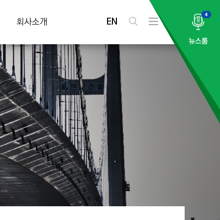
4
EN
회사소개
검
전
색
체
뉴스룸
메
뉴