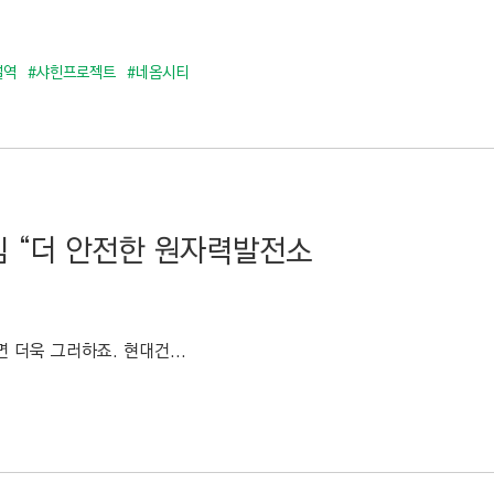
설역
#샤힌프로젝트
#네옴시티
임 “더 안전한 원자력발전소
 더욱 그러하죠. 현대건...