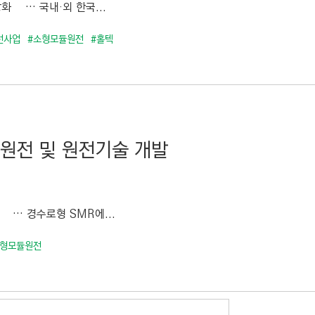
화 … 국내·외 한국...
전사업
#소형모듈원전
#홀텍
원전 및 원전기술 개발
 … 경수로형 SMR에...
소형모듈원전