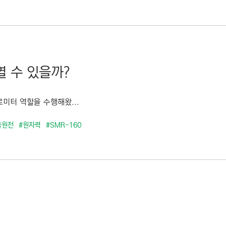
열 수 있을까?
미터 역할을 수행해왔...
듈원전
#원자력
#SMR-160