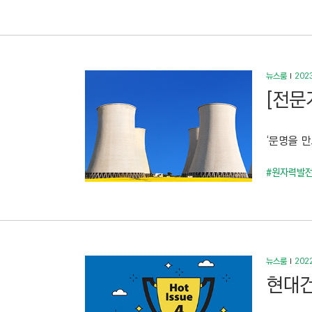
뉴스룸
2023
[전문
‘문명을 
#원자력발
뉴스룸
2022
현대건