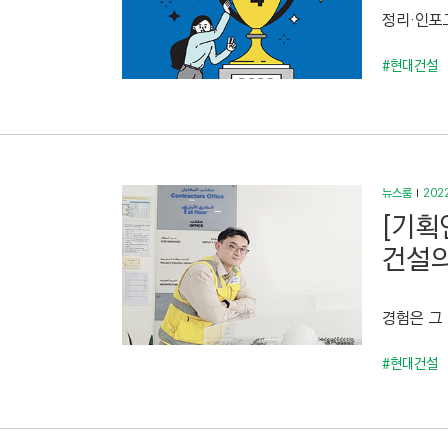
정리·인포그
#현대건설
뉴스룸
2022
[기획
건설의
경험은 그
#현대건설