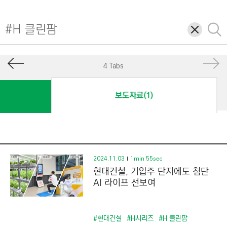
I
N
삭
검
E
제
색
E
R
4 Tabs
I
N
보도자료(1)
G
&
C
O
N
2024.11.03
1min 55sec
현대건설, 기입주 단지에도 첨단
S
AI 라이프 선보여
T
R
U
#현대건설
#H시리즈
#H 클린팜