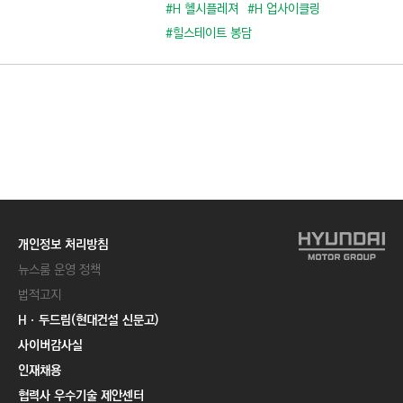
C
#H 헬시플레져
#H 업사이클링
T
#힐스테이트 봉담
I
O
N
)
개인정보 처리방침
뉴스룸 운영 정책
법적고지
Hㆍ두드림(현대건설 신문고)
사이버감사실
인재채용
협력사 우수기술 제안센터