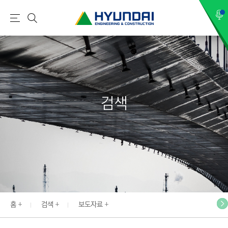
현
메
검
대
뉴
색
건
설
(
H
검색
Y
U
N
D
A
I
:
E
홈
검색
보도자료
N
G