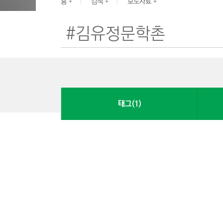
G
홈
검색
보도자료
I
N
E
E
R
I
N
태그(1)
G
&
C
O
N
S
T
R
U