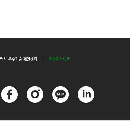
력사 우수기술 제안센터
패밀리사이트
페
인
카
링
이
스
카
크
스
타
오
드