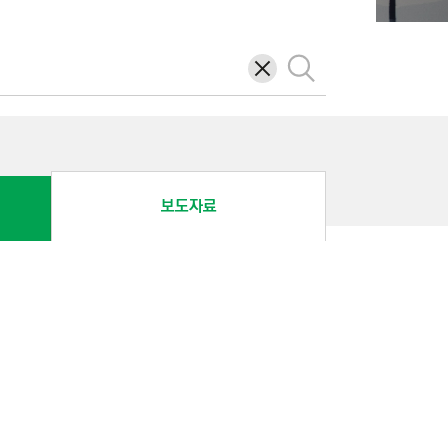
삭
검
제
색
보도자료