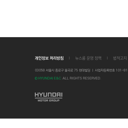
C
T
I
O
N
)
개인정보 처리방침
뉴스룸 운영 정책
법적고지
03058 서울시 종로구 율곡로 75 현대빌딩 ㅣ
사업자등록번호 101-81-1
© HYUNDAI E&C.
ALL RIGHTS RESERVED.