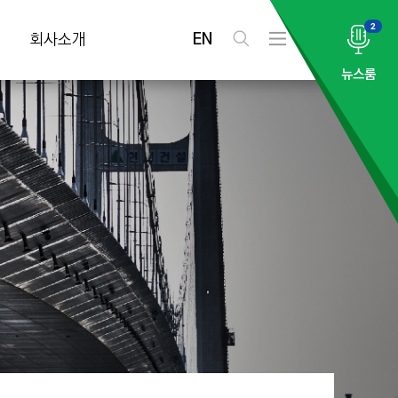
2
EN
회사소개
검
전
색
체
뉴스룸
메
뉴