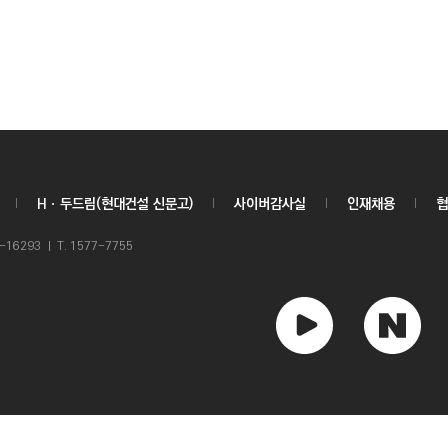
Hㆍ두드림(현대건설 신문고)
사이버감사실
인재채용
협
6293 ㅣ T. 1577-7755
유
네
튜
이
브
버