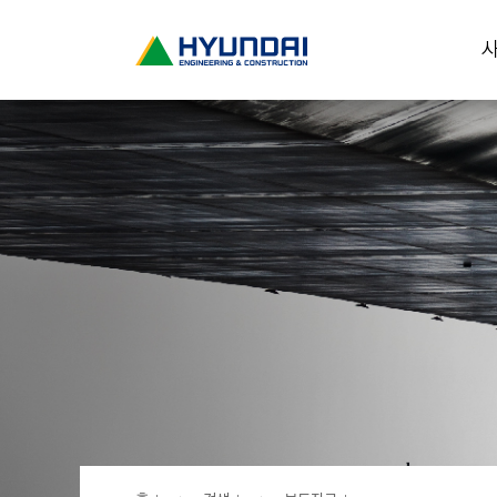
현
사
대
건
설
(
H
Y
U
N
D
A
I
:
E
N