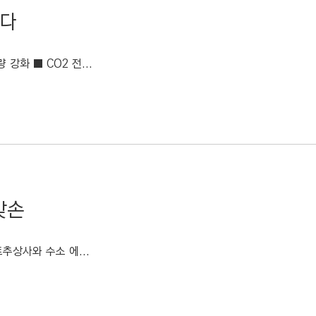
선다
강화 ■ CO2 전...
맞손
추상사와 수소 에...