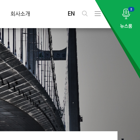
2
EN
회사소개
검
전
색
체
뉴스룸
메
뉴