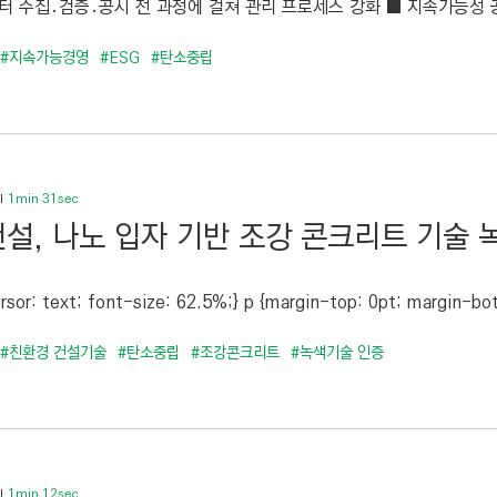
이터 수집․검증․공시 전 과정에 걸쳐 관리 프로세스 강화 ■ 지속가능성 공
#지속가능경영
#ESG
#탄소중립
1min 31sec
설, 나노 입자 기반 조강 콘크리트 기술 
rsor: text; font-size: 62.5%;} p {margin-top: 0pt; margin-bot
#친환경 건설기술
#탄소중립
#조강콘크리트
#녹색기술 인증
1min 12sec