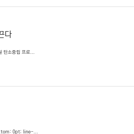
끈다
 탄소중립 프로...
tom: 0pt; line-...