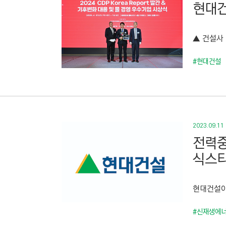
현대건
▲ 건설사 
#현대건설
2023.09.11
전력중
식스티
현대건설이
#신재생에