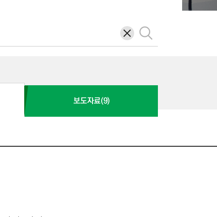
삭
검
제
색
보도자료(9)