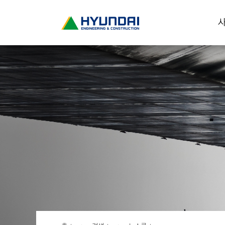
현
사
대
건
설
(
H
Y
U
N
D
A
I
:
E
N