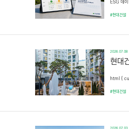
ESG 데
C
T
#현대건설
I
O
N
)
2026.07.08
현대건
html { cu
#현대건설
2026.07.03