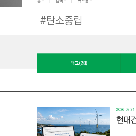
G
홈
검색
뉴스룸
I
N
E
E
R
I
N
태그(28)
G
&
C
O
N
S
2026.07.31
T
현대건
R
U