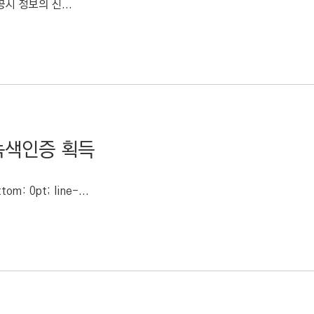
시 정보의 신...
녹색인증 획득
tom: 0pt; line-...