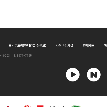
Hㆍ두드림(현대건설 신문고)
사이버감사실
인재채용
협
6293 ㅣ T. 1577-7755
유
네
튜
이
브
버