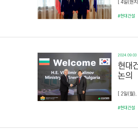
[ 4일(
C
T
#현대건설
I
O
N
)
2024.09.03
현대건
논의
[ 2일(월
#현대건설