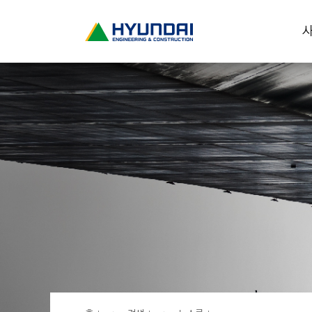
현
사
대
건
설
(
H
Y
U
N
D
A
I
:
E
N