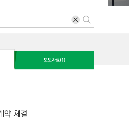
삭
검
제
색
보도자료(1)
계약 체결