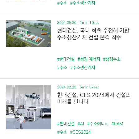
C
#수소
#수소생산기지
T
I
2024.05.30
1min 10sec
O
현대건설, 국내 최초 수전해 기반
N
수소생산기지 건설 본격 착수
)
#현대건설
#청정 에너지
#청정수소
#수소
#수소생산기지
2024.02.23
6min 37sec
현대건설, CES 2024에서 건설의
미래를 만나다
#현대건설
#AI
#수소에너지
#UAM
#수소
#CES2024