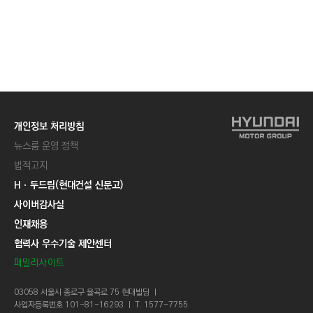
개인정보 처리방침
뉴스룸 운영 정책
법적고지
Hㆍ두드림(현대건설 신문고)
사이버감사실
인재채용
협력사 우수기술 제안센터
패밀리사이트
03058 서울시 종로구 율곡로 75 현대빌딩 ㅣ
사업자등록번호 101-81-16293 ㅣ T. 1577-7755