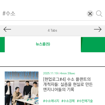
I
N
삭
검
E
제
색
E
R
4 Tabs
I
N
뉴스룸(5)
G
&
C
O
N
2025.11.19
4min 39sec
[현업로그#4] 수소 플랜트의
S
개척자들: 실증을 현실로 만든
T
엔지니어들의 기록
R
U
#수소에너지
#수소경제
#수전해기술