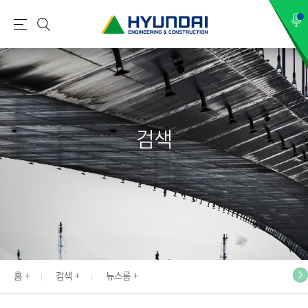
현
메
검
대
뉴
색
건
설
(
H
검색
Y
U
N
D
A
I
:
E
홈
검색
뉴스룸
N
G