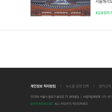
서울에서도
C
T
#김유정작
I
O
N
)
개인정보 처리방침
뉴스룸 운영 정책
법적고지
03058 서울시 종로구 율곡로 75 현대빌딩 ㅣ
사업자등록번호 101-81-1
© HYUNDAI E&C.
ALL RIGHTS RESERVED.