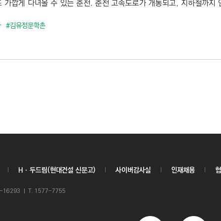
 가깝게 다녀올 수 있는 춘천. 춘천 고속도로가 개통되고, 지하철까지 
가
#김유정문학촌
Hㆍ두드림(현대건설 신문고)
사이버감사실
인재채용
협
6293 ㅣ T. 1577-7755