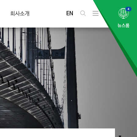
4
EN
회사소개
검
전
색
체
뉴스룸
메
뉴