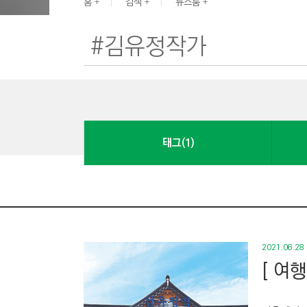
G
홈
검색
뉴스룸
I
N
E
E
R
I
N
태그(1)
G
&
C
O
N
S
2021.06.28
T
[ 여
R
U