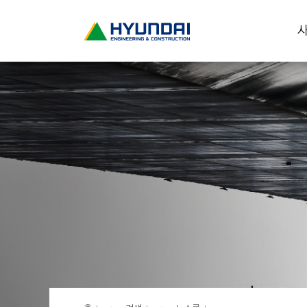
현
사
대
건
설
(
H
Y
U
N
D
A
I
:
E
N