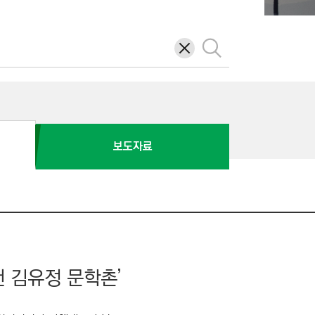
삭
검
제
색
보도자료
천 김유정 문학촌’