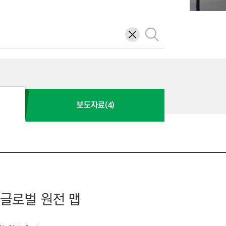
삭
검
제
색
보도자료(4)
 글로벌 원전 맵