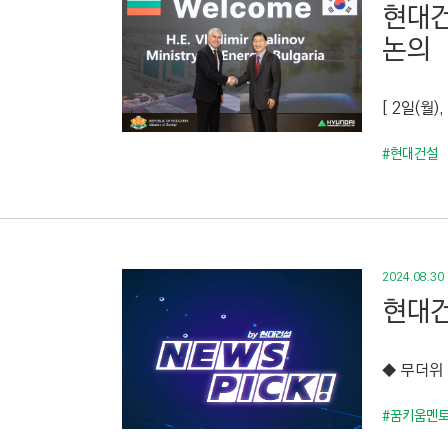
현대건
논의
[ 2일(월
#현대건설
2024.08.30
현대건
◆ 무더위
#꿈키움멘