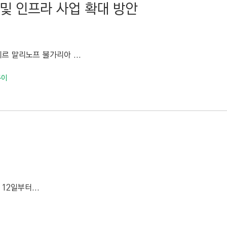
및 인프라 사업 확대 방안
르 말리노프 불가리아 ...
두이
2일부터...