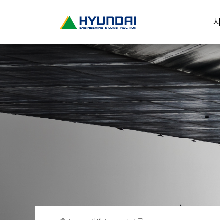
현
사
대
건
설
(
H
Y
U
N
D
A
I
:
E
N