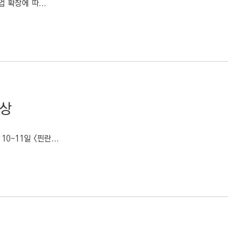
 확장에 따...
부상
~11일 <핀란...