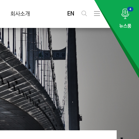
4
EN
회사소개
검
전
색
체
뉴스룸
메
뉴