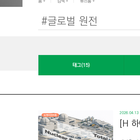
G
홈
검색
뉴스룸
I
N
E
E
R
I
N
태그(15)
G
&
C
O
N
S
2026.04.13
T
[H 
R
U