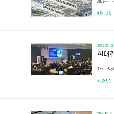
세상은 다시
C
T
#현대건설
I
O
N
)
2026.03.12
현대건
한·미 원전
#현대건설
2026.02.11