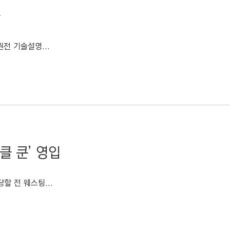
전 기술설명...
클 쿤’ 영입
할 전 웨스팅...