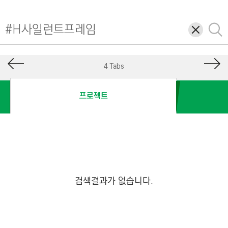
I
N
삭
검
E
제
색
E
R
4 Tabs
I
N
프로젝트
G
&
C
O
N
S
검색결과가 없습니다.
T
R
U