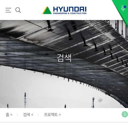
현
메
검
대
뉴
색
건
설
(
H
검색
Y
U
N
D
A
I
:
E
홈
검색
프로젝트
N
G