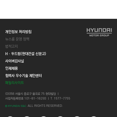
C
T
I
O
N
개인정보 처리방침
)
뉴스룸 운영 정책
법적고지
Hㆍ두드림(현대건설 신문고)
사이버감사실
인재채용
협력사 우수기술 제안센터
패밀리사이트
03058 서울시 종로구 율곡로 75 현대빌딩 ㅣ
사업자등록번호 101-81-16293 ㅣ T. 1577-7755
ALL RIGHTS RESERVED.
© HYUNDAI E&C.