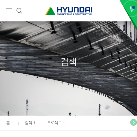
현
메
검
대
뉴
색
건
설
(
H
검색
Y
U
N
D
A
I
:
E
홈
검색
프로젝트
N
G