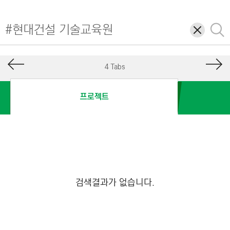
I
N
삭
검
E
제
색
E
R
4 Tabs
I
N
프로젝트
G
&
C
O
N
S
검색결과가 없습니다.
T
R
U