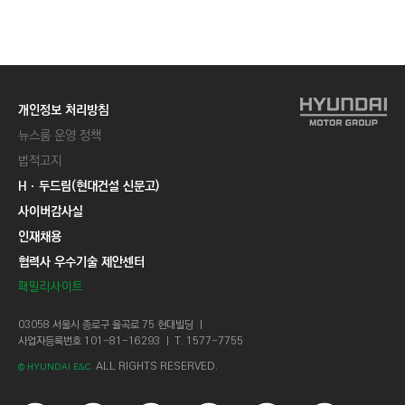
C
T
I
O
N
개인정보 처리방침
)
뉴스룸 운영 정책
법적고지
Hㆍ두드림(현대건설 신문고)
사이버감사실
인재채용
협력사 우수기술 제안센터
패밀리사이트
03058 서울시 종로구 율곡로 75 현대빌딩 ㅣ
사업자등록번호 101-81-16293 ㅣ T. 1577-7755
ALL RIGHTS RESERVED.
© HYUNDAI E&C.