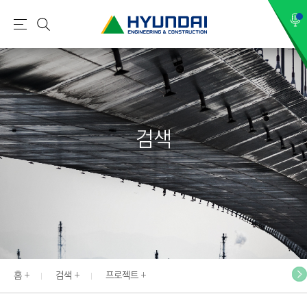
현
메
검
대
뉴
색
건
설
(
H
검색
Y
U
N
D
A
I
:
E
홈
검색
프로젝트
N
G