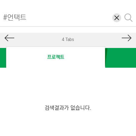
I
N
삭
검
E
제
색
E
R
4 Tabs
I
N
프로젝트
G
&
C
O
N
S
검색결과가 없습니다.
T
R
U