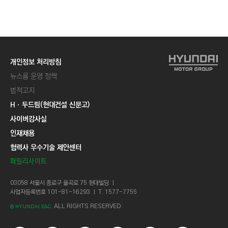
C
T
I
O
N
개인정보 처리방침
)
뉴스룸 운영 정책
법적고지
Hㆍ두드림(현대건설 신문고)
사이버감사실
인재채용
협력사 우수기술 제안센터
패밀리사이트
03058 서울시 종로구 율곡로 75 현대빌딩 ㅣ
사업자등록번호 101-81-16293 ㅣ T. 1577-7755
ALL RIGHTS RESERVED.
© HYUNDAI E&C.