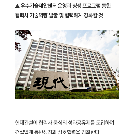
C
▲ 우수기술제안센터 운영과 상생 프로그램 통한
T
협력사 기술역량 발굴 및 협력체계 강화할 것
I
O
N
)
현대건설이 협력사 중심의 성과공유제를 도입하며
건설업계 동반성장과 상호협력을 강화한다.