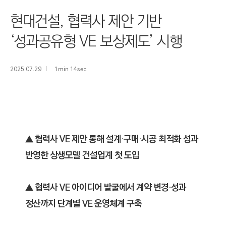
I
현대건설, 협력사 제안 기반
N
E
‘성과공유형 VE 보상제도’ 시행
E
R
2025.07.29
1min 14sec
I
N
G
&
C
▲ 협력사 VE 제안 통해 설계·구매·시공 최적화 성과
O
반영한 상생모델 건설업계 첫 도입
N
S
T
▲ 협력사 VE 아이디어 발굴에서 계약 변경·성과
R
정산까지 단계별 VE 운영체계 구축
U