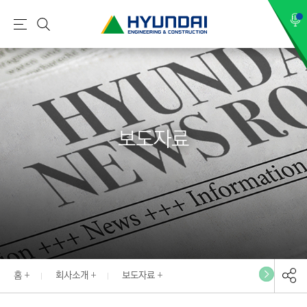
현
메
검
대
뉴
색
건
설
(
H
보도자료
Y
U
N
D
A
I
:
E
홈
회사소개
보도자료
N
G