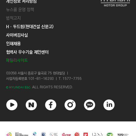
개인정보 처리방침
뉴스룸 운영 정책
법적고지
Hㆍ두드림(현대건설 신문고)
사이버감사실
인재채용
협력사 우수기술 제안센터
패밀리사이트
03058 서울시 종로구 율곡로 75 현대빌딩 ㅣ
사업자등록번호 101-81-16293 ㅣ T. 1577-7755
ALL RIGHTS RESERVED.
© HYUNDAI E&C.
유
네
페
인
카
링
튜
이
이
스
카
크
브
버
스
타
오
드