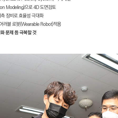
ion Modeling)으로 4D 도면검토
첨단 검측 장비로 효율성 극대화
 로봇(Wearable Robot)적용
화 문제 등 극복할 것