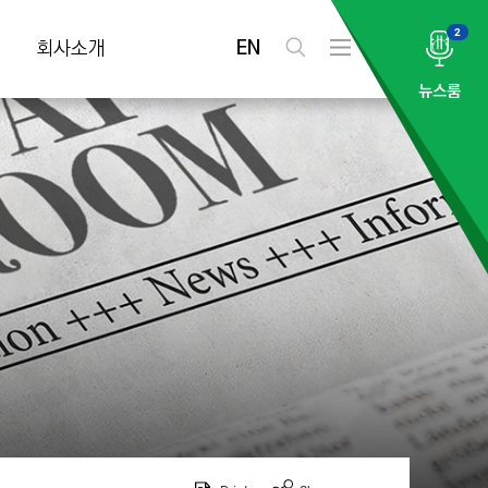
2
EN
회사소개
검
전
색
체
뉴스룸
메
뉴