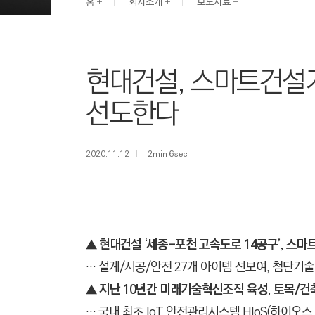
G
홈
회사소개
보도자료
I
N
E
현대건설, 스마트건설
E
R
선도한다
I
N
G
2020.11.12
2min 6sec
&
C
O
N
▲ 현대건설 ‘세종-포천 고속도로 14공구’, 스
S
T
… 설계/시공/안전 27개 아이템 선보여, 첨단기
R
▲
지난 10년간 미래기술혁신조직 육성, 토목/건
U
… 국내 최초 IoT 안전관리시스템 HIoS(하이오스,Hyu