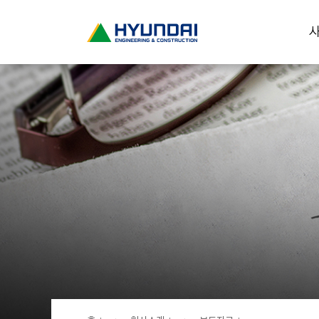
현
사
대
건
설
(
H
Y
U
N
D
A
I
:
E
N