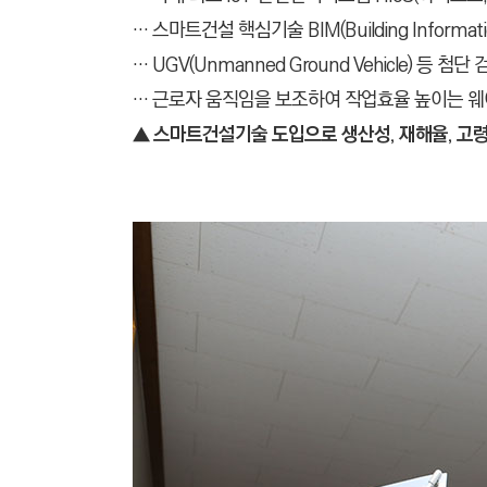
C
… 스마트건설 핵심기술 BIM(Building Informat
T
… UGV(Unmanned Ground Vehicle) 등 
I
… 근로자 움직임을 보조하여 작업효율 높이는 웨어러블
O
N
▲
스마트건설기술 도입으로 생산성, 재해율, 고령
)