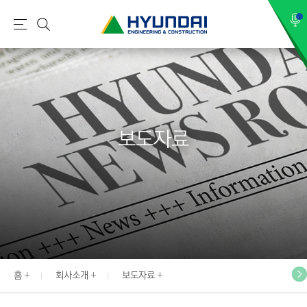
현
메
검
대
뉴
색
건
설
(
H
보도자료
Y
U
N
D
A
I
:
E
홈
회사소개
보도자료
N
G