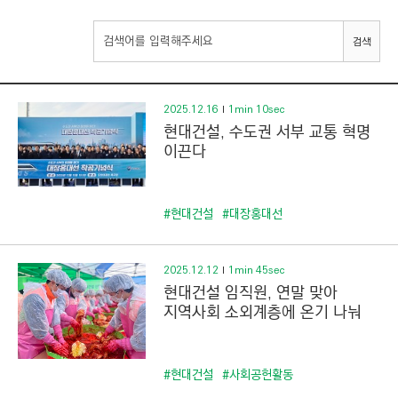
I
N
검색
E
E
R
2025.12.16
1min 10sec
현대건설, 수도권 서부 교통 혁명
I
이끈다
N
G
&
#현대건설
#대장홍대선
C
O
2025.12.12
1min 45sec
N
현대건설 임직원, 연말 맞아
S
지역사회 소외계층에 온기 나눠
T
R
U
#현대건설
#사회공헌활동