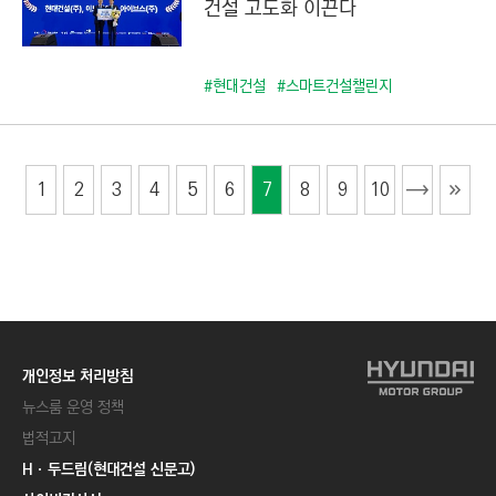
건설 고도화 이끈다
#현대건설
#스마트건설챌린지
1
2
3
4
5
6
7
8
9
10
개인정보 처리방침
뉴스룸 운영 정책
법적고지
Hㆍ두드림(현대건설 신문고)