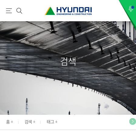
현
메
검
대
뉴
색
건
설
(
H
검색
Y
U
N
D
A
I
:
E
홈
검색
태그
N
G