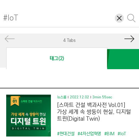
I
N
삭
검
E
제
색
E
R
4 Tabs
I
N
태그(2)
G
&
C
O
N
뉴스룸
2022.12.02
3min 55sec
[스마트 건설 백과사전 Vol.01]
S
가상 세계 속 쌍둥이 현실, 디지털
T
트윈(Digital Twin)
R
U
#현대건설
#4차산업혁명
#BIM
#IoT