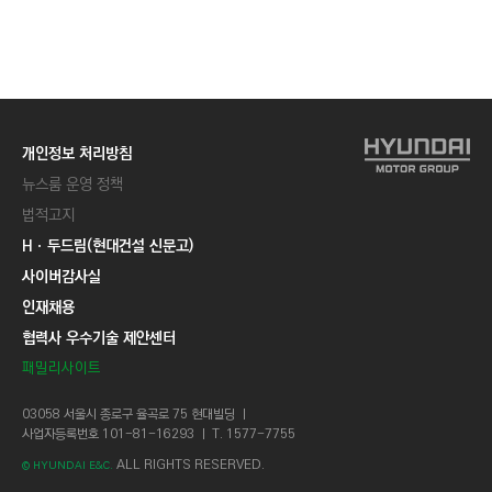
개인정보 처리방침
뉴스룸 운영 정책
법적고지
Hㆍ두드림(현대건설 신문고)
사이버감사실
인재채용
협력사 우수기술 제안센터
패밀리사이트
03058 서울시 종로구 율곡로 75 현대빌딩 ㅣ
사업자등록번호 101-81-16293 ㅣ T. 1577-7755
ALL RIGHTS RESERVED.
© HYUNDAI E&C.