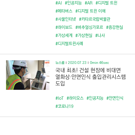
C
#AI
#인공지능
#AR
#디지털 트윈
T
#메타버스
#디지털 트윈 이해
I
#사물인터넷
#카타르국립박물관
O
#하이보드
#버추얼싱가포르
#증강현실
N
#가상세계
#가상현실
#나사
)
#디지털트윈사례
뉴스룸
2020.07.23
0min 46sec
국내 최초! 건설 현장에 비대면
열화상·안면인식 출입관리시스템
도입
#IoT
#하이오스
#인공지능
#안면인식
#코로나19