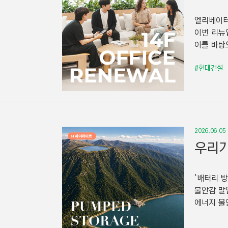
엘리베이터
이번 리뉴
이를 바탕
#현대건설
2026.06.05
우리가
`배터리 
불안감 말
에너지 불