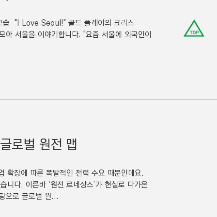
"I Love Seoul!" 콜드 플레이의 크리스
맨
모아 서울을 이야기합니다. "요즘 서울에 외국인이
위
로
이
동
링
크
 글로벌 원전 맵
산업 확장에 따른 폭발적인 전력 수요 때문인데요.
있습니다. 이른바 ‘원전 르네상스’가 현실로 다가온
으로 글로벌 원...