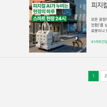
피지컬
모든 공정
전환)’를 
로봇이나 장
#스마트건
1
2