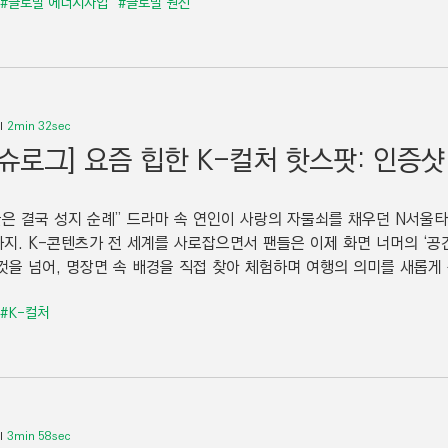
#글로벌 에너지사업
#글로벌 원전
2min 32sec
이슈로그] 요즘 힙한 K-컬처 핫스팟: 인증샷
끝은 결국 성지 순례” 드라마 속 연인이 사랑의 자물쇠를 채우던 N서울
지. K-콘텐츠가 전 세계를 사로잡으면서 팬들은 이제 화면 너머의 ‘공
것을 넘어, 명장면 속 배경을 직접 찾아 체험하며 여행의 의미를 새롭게 정
#K-컬처
3min 58sec