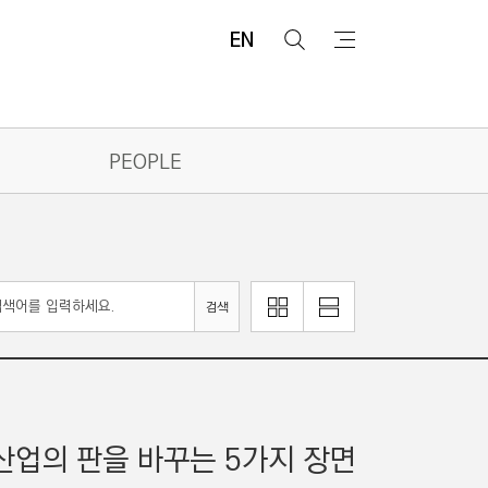
EN
검
메
색
뉴
PEOPLE
이
리
검색
미
스
지
트
로
로
보
보
기
기
설산업의 판을 바꾸는 5가지 장면