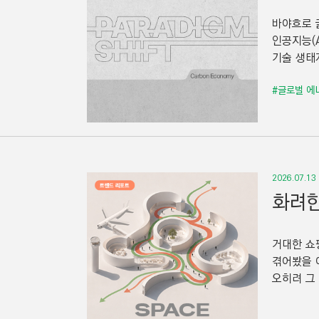
바야흐로 
인공지능(
기술 생태
#글로벌 에
2026.07.13
화려한
거대한 쇼
겪어봤을 
오히려 그