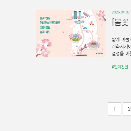
2025.04.07
[봄꽃
짧게 머물
개화시기이
절정을 이
#현대건설
1
2