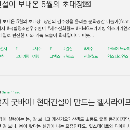
설이 보내온 5월의 초대장💌
 보내온 5월의 초대장 당신의 감수성을 올려줄 문화공간 나들이(feat
지 #국립청소년우주센터 #제주신화월드 #HMG드라이빙 익스피리언
타일로 변신한 나와 가족 모습이 화제입니다. 따뜻...
#전시
#
#제주
#
#일산
#제주
#HMG 드라
추천
국내여행
여행
코엑스
킨텍스
신화월드
익스피리언스
3min 11sec
지 굿바이! 현대건설이 만드는 헬시라이
람이 살랑이는 봄, 잘 보내고 계신가요? 산책도 소풍도 좋을 풍경이지만
 걸 보니, 봄이 왔다는 실감이 나는 요즘인데요. 힐스테이트와 디에이치