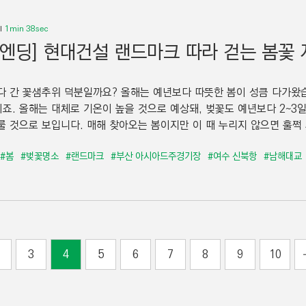
1min 38sec
 엔딩] 현대건설 랜드마크 따라 걷는 봄꽃
다 간 꽃샘추위 덕분일까요? 올해는 예년보다 따뜻한 봄이 성큼 다가왔
죠. 올해는 대체로 기온이 높을 것으로 예상돼, 벚꽃도 예년보다 2~3일 
룰 것으로 보입니다. 매해 찾아오는 봄이지만 이 때 누리지 않으면 훌쩍 사
#봄
#벚꽃명소
#랜드마크
#부산 아시아드주경기장
#여수 신북항
#남해대교
3
4
5
6
7
8
9
10