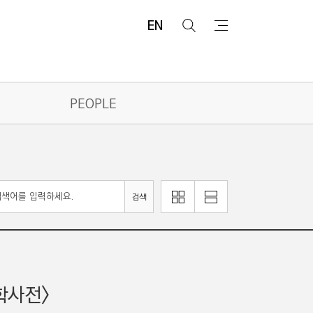
EN
검
메
색
뉴
PEOPLE
이
리
검색
미
스
지
트
로
로
보
보
기
기
학사전>