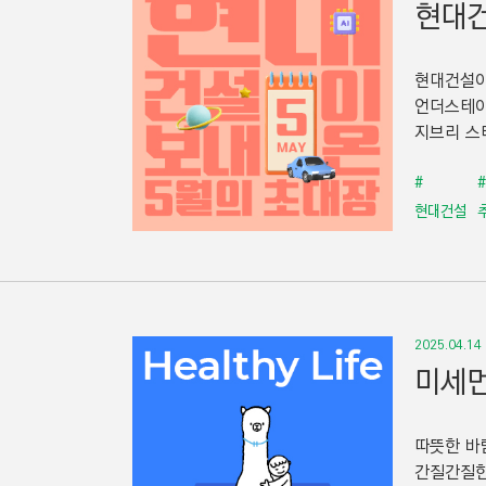
현대건
현대건설이
언더스테이
지브리 스
#
현대건설
2025.04.14
미세먼
따뜻한 바
간질간질한