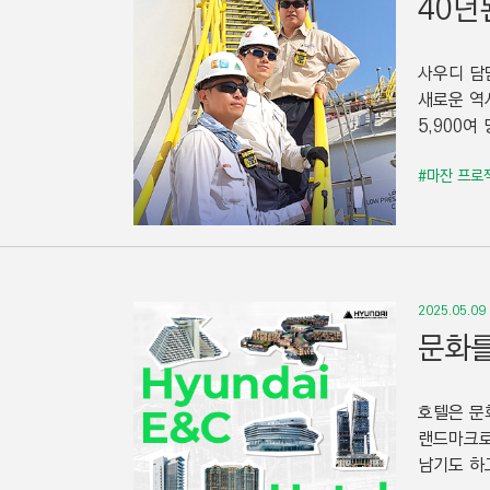
40년
사우디 담
새로운 역
5,900여
#마잔 프로
2025.05.09
문화를
호텔은 문
랜드마크로
남기도 하