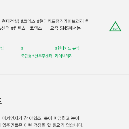
. 현대건설) #코엑스 #현대카드뮤직라이브러리 #
맨
스센터 #킨텍스 코엑스ㅣ 요즘 SNS에서는
위
로
이
이빙
#
#현대카드 뮤직
동
국립청소년우주센터
라이브러리
링
크
프
, 미세먼지가 참 아쉽죠. 목이 따끔하고 눈이
 입주민들은 이런 걱정을 할 필요가 없습니다.