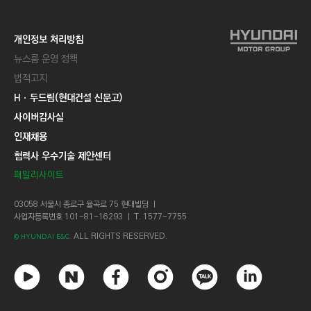
개인정보 처리방침
뉴스룸 운영 정책
법적고지
Hㆍ두드림(현대건설 신문고)
사이버감사실
인재채용
협력사 우수기술 제안센터
패밀리사이트
03058 서울시 종로구 율곡로 75 현대빌딩 ㅣ
사업자등록번호 101-81-16293 ㅣ T. 1577-7755
ALL RIGHTS RESERVED.
© HYUNDAI E&C.
유
네
페
인
카
링