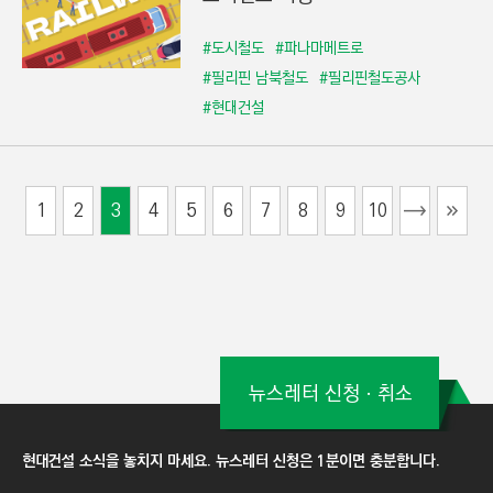
#도시철도
#파나마메트로
#필리핀 남북철도
#필리핀철도공사
#현대건설
1
2
3
4
5
6
7
8
9
10
뉴스레터 신청ㆍ취소
현대건설 소식을 놓치지 마세요. 뉴스레터 신청은 1분이면 충분합니다.