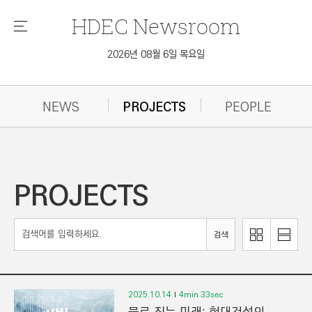
HDEC
Newsroom
메
뉴
2026년 08월 6일 목요일
NEWS
PROJECTS
PEOPLE
PROJECTS
이
리
검색
미
스
지
트
로
로
보
보
2025.10.14
4min 33sec
기
기