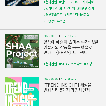
#현대건설
#랜드마크
#아모레퍼시픽
#양화대교
#N서울타워
#대법원 청사
#경부고속도로
#제주한림해상풍력
#소양강다목적댐
2025.08.19
3min 10sec
일상에 예술이 스미는 순간: 젊은
예술가의 작품을 공공 예술로
만나는 <SHAA> 프로젝트
#현대건설
#SHAA 프로젝트
#조경
2025.08.06
4min 31sec
[TREND INSIGHT] 세상을
변화시킨 5가지 게임체인저