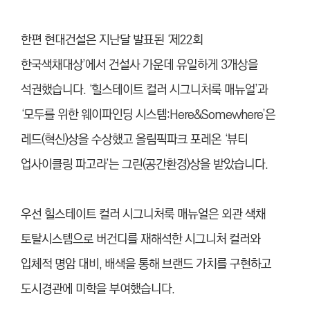
한편 현대건설은 지난달 발표된 ‘제22회
한국색채대상’에서 건설사 가운데 유일하게 3개상을
석권했
습니
다. ‘힐스테이트 컬러 시그니처룩 매뉴얼’과
‘모두를 위한 웨이파인딩 시스템:Here&Somewhere’은
레드(혁신)상을 수상했고 올림픽파크 포레온 ‘뷰티
업사이클링 파고라’는 그린(공간환경)상을 받았
습니
다.
우선 힐스테이트 컬러 시그니처룩 매뉴얼은 외관 색채
토탈시스템으로 버건디를 재해석한 시그니처 컬러와
입체적 명암 대비, 배색을 통해 브랜드 가치를 구현하고
도시경관에 미학을 부여했
습니
다.