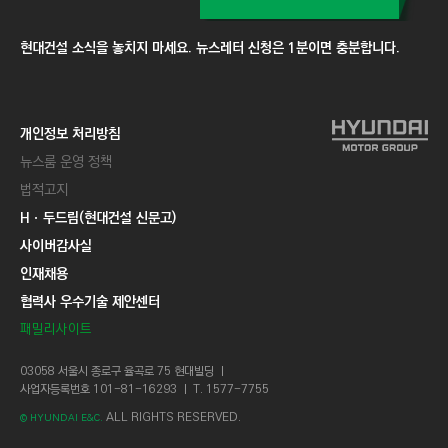
현대건설 소식을 놓치지 마세요. 뉴스레터 신청은 1분이면 충분합니다.
개인정보 처리방침
뉴스룸 운영 정책
법적고지
Hㆍ두드림(현대건설 신문고)
사이버감사실
인재채용
협력사 우수기술 제안센터
패밀리사이트
03058 서울시 종로구 율곡로 75 현대빌딩 ㅣ
사업자등록번호 101-81-16293 ㅣ T. 1577-7755
ALL RIGHTS RESERVED.
© HYUNDAI E&C.