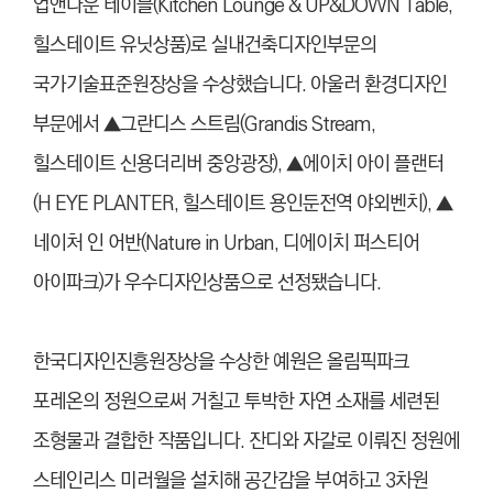
업앤다운 테이블(Kitchen Lounge & UP&DOWN Table,
힐스테이트 유닛상품)로 실내건축디자인부문의
국가기술표준원장상을 수상했
습니
다. 아울러 환경디자인
부문에서 ▲그란디스 스트림(Grandis Stream,
힐스테이트 신용더리버 중앙광장), ▲에이치 아이 플랜터
(H EYE PLANTER, 힐스테이트 용인둔전역 야외벤치), ▲
네이처 인 어반(Nature in Urban, 디에이치 퍼스티어
아이파크)가 우수디자인상품으로 선정됐
습니
다.
한국디자인진흥원장상을 수상한 예원은 올림픽파크
포레온의 정원으로써 거칠고 투박한 자연 소재를 세련된
조형물과 결합한 작품입니다. 잔디와 자갈로 이뤄진 정원에
스테인리스 미러월을 설치해 공간감을 부여하고 3차원