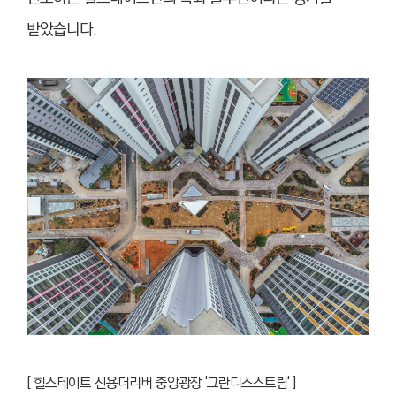
받았
습니
다.
[
힐스테이트 신용더리버 중앙광장 '그란디스스트림' ]