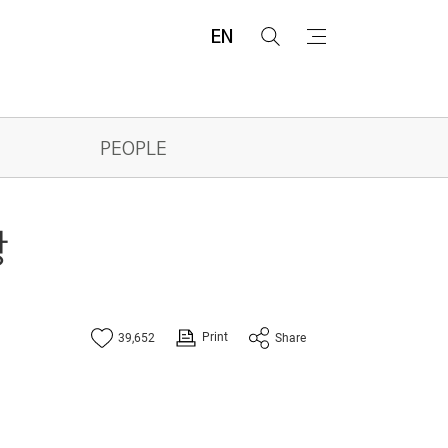
EN
검
메
색
뉴
PEOPLE
왕
Print
39,652
Share