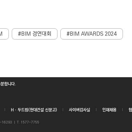
M
#BIM 경연대회
#BIM AWARDS 2024
충분합니다.
Hㆍ두드림(현대건설 신문고)
사이버감사실
인재채용
협
6293 ㅣ T. 1577-7755