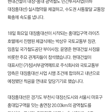
현대건설이 대장~홍대 광역철도 민간투자사업(이하
대장홍대선) 실시협약을 체결하고, 수도권 사통팔달 교통망
확충에 속도를 냅니다.
18일 화요일 대장홍대선이 시작되는 홍대입구역 라이즈
호텔에서 진행된 체결식에는 박상우 국토교통부 장관,
임종일 국가철도공단 부이사장, 윤영준 현대건설 사장을
비롯한 주요 관계자들이 참석했습니다. 현대건설이
대표사인 (가칭)서부광역메트로 주식회사와 국토교통부
양측은 대장홍대선 사업 시행 조건에 합의하고 내년으로
예정됐던 착공을 연내로 앞당기기로 했습니다.
대장홍대선은 경기도 부천시 대장신도시와 서울시 마포구
홍대입구역을 잇는 총연장 20.03km의 광역철도를