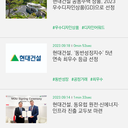
현대건설 공동주택 상품, 2023
우수디자인상품(GD)으로 선정
#우수디자인상품
#디자인어워드
2023.09.18
0min 53sec
현대건설, ‘동반성장지수’ 5년
연속 최우수 등급 선정
#동반성장
#공정거래
#최우수
2023.09.14
1min 33sec
현대건설, 동유럽 원전·신에너지·
인프라 진출 교두보 마련