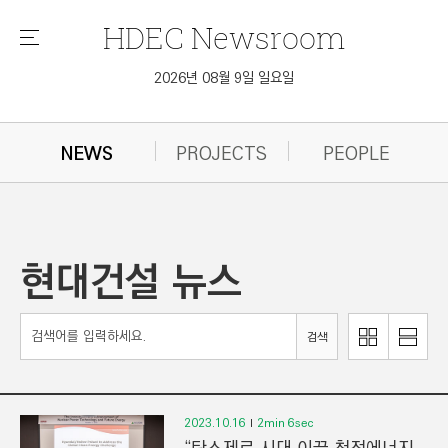
HDEC
Newsroom
메
뉴
2026년 08월 9일 일요일
NEWS
PROJECTS
PEOPLE
현대건설 뉴스
이
리
검색
미
스
지
트
로
로
보
보
2023.10.16
2min 6sec
기
기