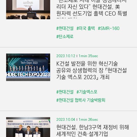
“탄소제로 시대 이끌 청정에너지
리더 자신 있다” 현대건설, 美
원자력 선도기업 홀텍 CEO 특별
강연 개최
#현대건설
#미국 홀텍
#SMR-160
#탄소제로
2023.10.12
1min 35sec
K건설 발전을 위한 혁신기술
공유와 상생협력의 장 『현대건설
기술 엑스포 2023』 개최
#현대건설
#기술엑스포
#현대건설 협력사 기술박람회
2023.10.04
1min 26sec
현대건설, 한남3구역 재정비 위해
세계적인 건축·설계기업