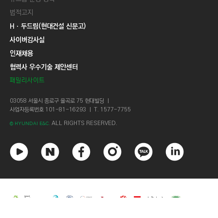
법적고지
Hㆍ두드림(현대건설 신문고)
사이버감사실
인재채용
협력사 우수기술 제안센터
패밀리사이트
03058 서울시 종로구 율곡로 75 현대빌딩 ㅣ
사업자등록번호 101-81-16293 ㅣ T. 1577-7755
ALL RIGHTS RESERVED.
© HYUNDAI E&C.
유
네
페
인
카
링
튜
이
이
스
카
크
브
버
스
타
오
드
북
그
톡
인