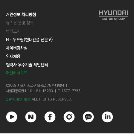
개인정보 처리방침
뉴스룸 운영 정책
법적고지
Hㆍ두드림(현대건설 신문고)
사이버감사실
인재채용
협력사 우수기술 제안센터
패밀리사이트
03058 서울시 종로구 율곡로 75 현대빌딩 ㅣ
사업자등록번호 101-81-16293 ㅣ T. 1577-7755
ALL RIGHTS RESERVED.
© HYUNDAI E&C.
유
네
페
인
카
링