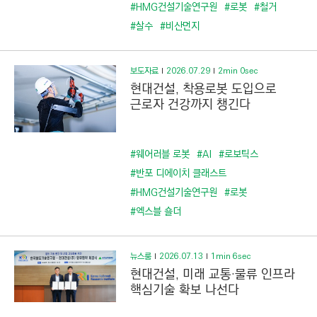
C
#HMG건설기술연구원
#로봇
#철거
T
#살수
#비산먼지
I
O
보도자료
2026.07.29
2min 0sec
N
현대건설, 착용로봇 도입으로
)
근로자 건강까지 챙긴다
#웨어러블 로봇
#AI
#로보틱스
#반포 디에이치 클래스트
#HMG건설기술연구원
#로봇
#엑스블 숄더
뉴스룸
2026.07.13
1min 6sec
현대건설, 미래 교통·물류 인프라
핵심기술 확보 나선다