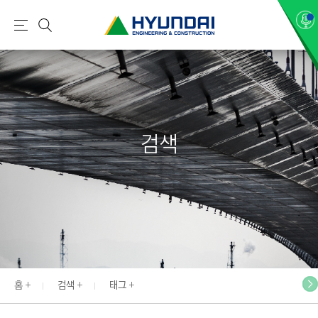
현
메
검
대
뉴
색
건
설
(
H
검색
Y
U
N
D
A
I
:
E
홈
검색
태그
N
G