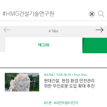
I
N
삭
검
E
제
색
E
R
4 Tabs
I
N
태그(6)
G
&
C
O
N
보도자료
2026.08.04
2min 0sec
현대건설, 현장 환경·안전관리
S
위한 무인로봇 도입 확대 추진
T
R
U
#드론
#과천주공8∙9단지