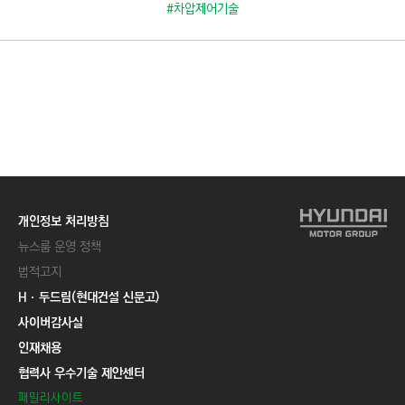
C
#차압제어기술
T
I
O
N
)
개인정보 처리방침
뉴스룸 운영 정책
법적고지
Hㆍ두드림(현대건설 신문고)
사이버감사실
인재채용
협력사 우수기술 제안센터
패밀리사이트