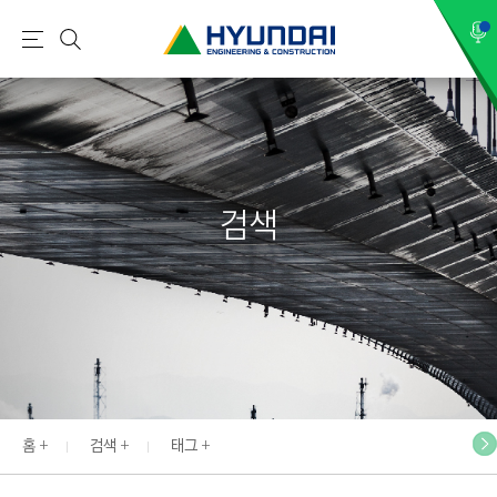
현
메
검
대
뉴
색
건
설
(
H
검색
Y
U
N
D
A
I
:
E
홈
검색
태그
N
G