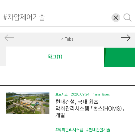
I
N
삭
검
E
제
색
E
R
4 Tabs
I
N
태그(1)
G
&
C
O
N
보도자료
2020.09.24
1min 8sec
현대건설, 국내 최초
S
악취관리시스템 「홈스(HOMS)」
T
개발
R
U
#악취관리시스템
#현대건설기술