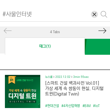
I
N
삭
검
E
제
색
E
R
4 Tabs
I
N
태그(1)
G
&
C
O
N
뉴스룸
2022.12.02
3min 55sec
[스마트 건설 백과사전 Vol.01]
S
가상 세계 속 쌍둥이 현실, 디지털
T
트윈(Digital Twin)
R
U
#현대건설
#4차산업혁명
#BIM
#IoT