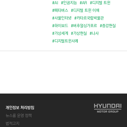
C
#AI
#인공지능
#AR
#디지털 트윈
T
#메타버스
#디지털 트윈 이해
I
#사물인터넷
#카타르국립박물관
O
#하이보드
#버추얼싱가포르
#증강현실
N
#가상세계
#가상현실
#나사
)
#디지털트윈사례
개인정보 처리방침
뉴스룸 운영 정책
법적고지