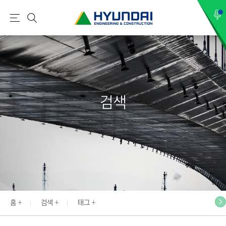
현
메
검
대
뉴
색
건
설
(
H
검색
Y
U
N
D
A
I
:
E
홈
검색
태그
N
G