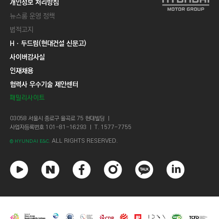
개인정보 처리방침
뉴스룸 운영 정책
법적고지
Hㆍ두드림(현대건설 신문고)
사이버감사실
인재채용
협력사 우수기술 제안센터
패밀리사이트
03058 서울시 종로구 율곡로 75 현대빌딩 ㅣ
사업자등록번호 101-81-16293 ㅣ T. 1577-7755
ALL RIGHTS RESERVED.
© HYUNDAI E&C.
유
네
페
인
카
링
튜
이
이
스
카
크
브
버
스
타
오
드