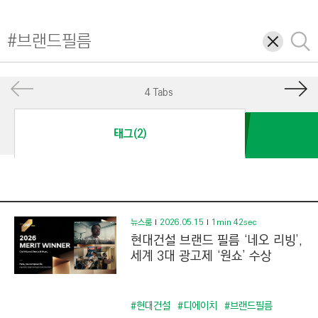
I
N
삭
검
E
제
색
E
R
4 Tabs
I
N
태그(2)
G
&
C
O
N
뉴스룸
2026.05.15
1min 42sec
현대건설 브랜드 필름 ‘네오 리빙’,
S
세계 3대 광고제 ‘원쇼’ 수상
T
R
U
#현대건설
#디에이치
#브랜드필름