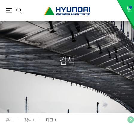
현
메
검
대
뉴
색
건
설
(
H
검색
Y
U
N
D
A
I
:
E
홈
검색
태그
N
G