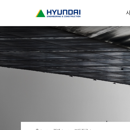
현
사
대
건
설
(
H
Y
U
N
D
A
I
:
E
N