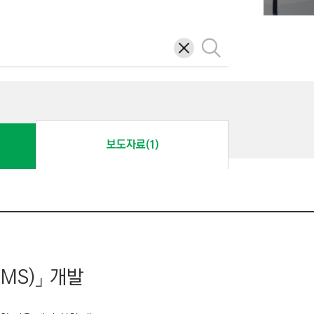
삭
검
제
색
보도자료(1)
MS)」 개발