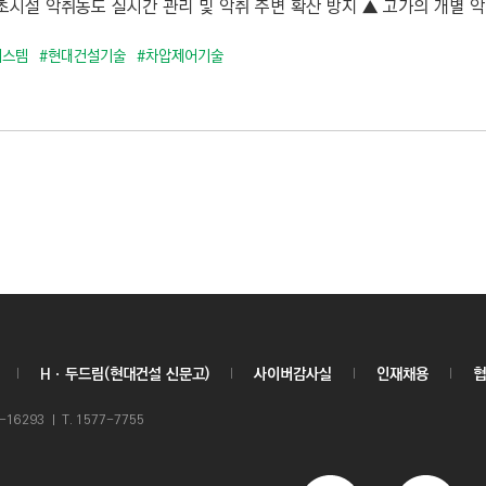
시설 악취농도 실시간 관리 및 악취 주변 확산 방지 ▲ 고가의 개별 악취
시스템
#현대건설기술
#차압제어기술
Hㆍ두드림(현대건설 신문고)
사이버감사실
인재채용
협
6293 ㅣ T. 1577-7755