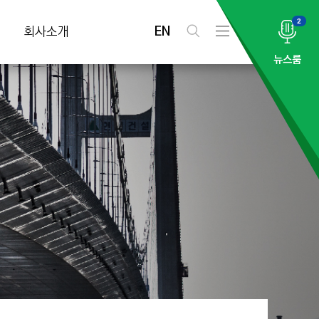
2
EN
회사소개
검
전
색
체
뉴스룸
메
뉴