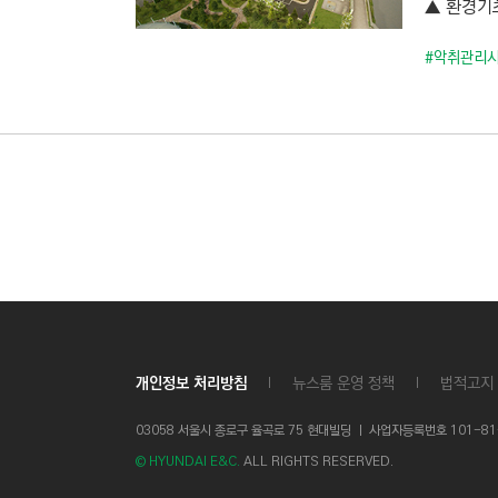
▲ 환경기초
C
T
#악취관리
I
O
N
)
개인정보 처리방침
뉴스룸 운영 정책
법적고지
03058 서울시 종로구 율곡로 75 현대빌딩 ㅣ
사업자등록번호 101-81-1
© HYUNDAI E&C.
ALL RIGHTS RESERVED.