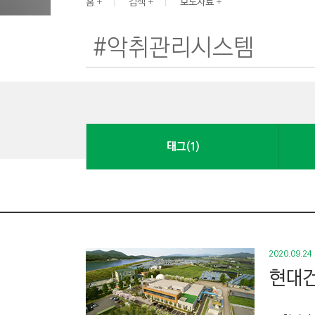
G
홈
검색
보도자료
I
N
E
E
R
I
N
태그(1)
G
&
C
O
N
S
2020.09.24
T
현대건
R
U