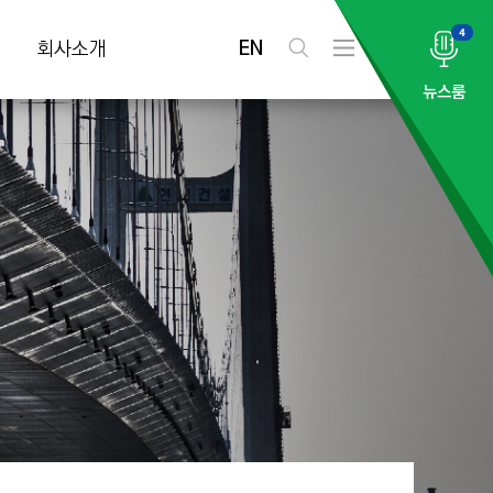
4
EN
회사소개
검
전
색
체
뉴스룸
메
뉴