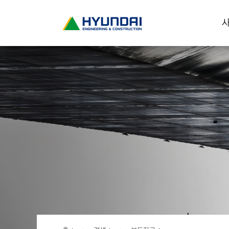
현
사
대
건
설
(
H
Y
U
N
D
A
I
:
E
N