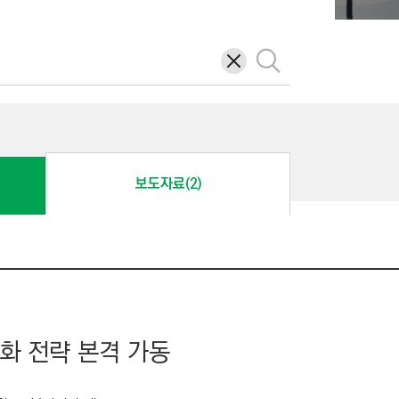
삭
검
제
색
보도자료(2)
화 전략 본격 가동