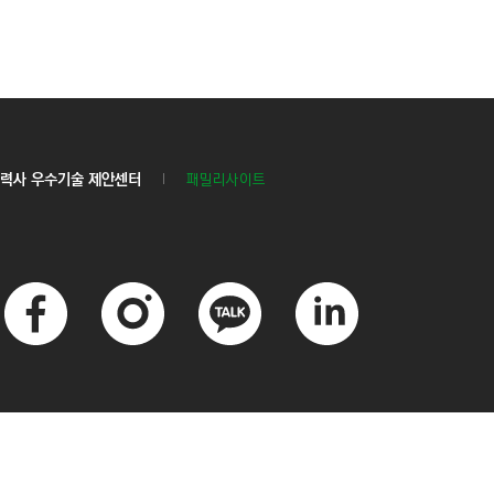
력사 우수기술 제안센터
패밀리사이트
페
인
카
링
이
스
카
크
스
타
오
드
북
그
톡
인
램