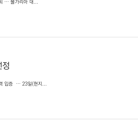
 … 불가리아 대...
선정
 입증 … 23일(현지...