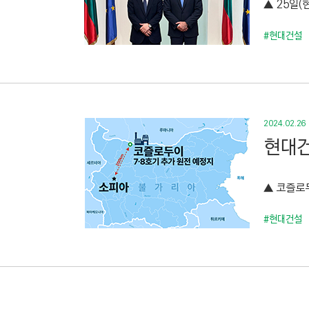
▲ 25일(
C
T
#현대건설
I
O
N
)
2024.02.26
현대건
▲ 코즐로두
#현대건설