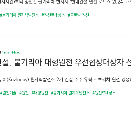
현지시간)부터 양일간 불가리아 현지서 ‘현대건설 원전 로드쇼 2024’ 개최
#불가리아 원자력발전소
#원전르네상스
#글로벌 원전
1min 44sec
설, 불가리아 대형원전 우선협상대상자 
이(Kozloduy) 원자력발전소 2기 건설 수주 유력… 초격차 원전 경쟁력
#원전기술
#원전
#대형원전
#불가리아 원자력발전소
#원전르네상스