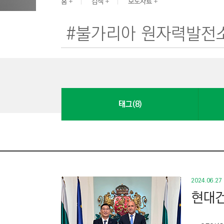
G
홈
검색
보도자료
I
N
E
E
R
I
N
태그(8)
G
&
C
O
N
S
2024.06.27
T
현대건
R
U