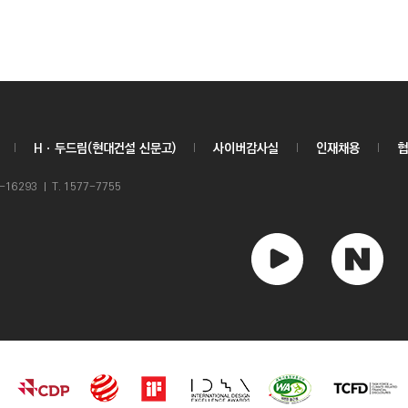
Hㆍ두드림(현대건설 신문고)
사이버감사실
인재채용
협
6293 ㅣ T. 1577-7755
유
네
튜
이
브
버