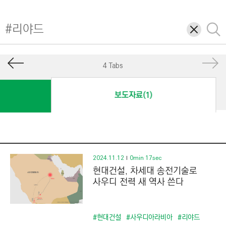
I
N
삭
검
E
제
색
E
R
4 Tabs
I
N
보도자료(1)
G
&
C
O
N
2024.11.12
0min 17sec
현대건설, 차세대 송전기술로
S
사우디 전력 새 역사 쓴다
T
R
U
#현대건설
#사우디아라비아
#리야드